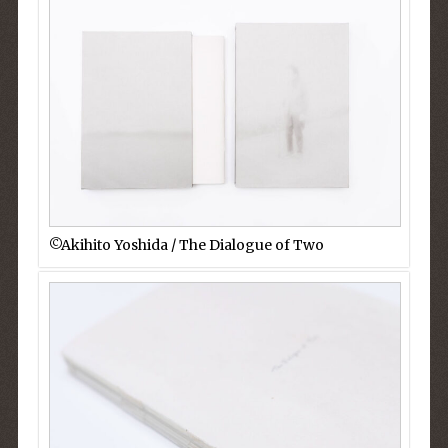
©︎Akihito Yoshida / The Dialogue of Two