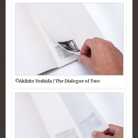
©︎Akihito Yoshida / The Dialogue of Two