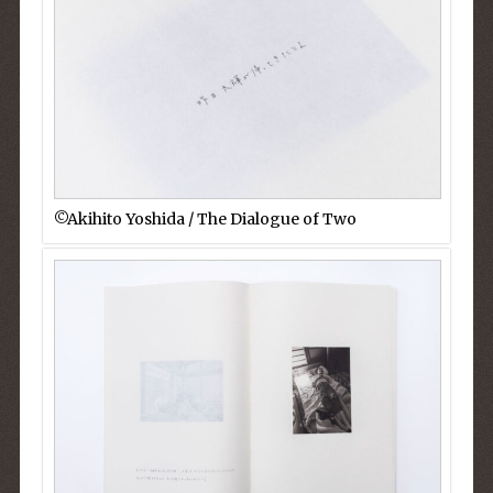
©︎Akihito Yoshida / The Dialogue of Two