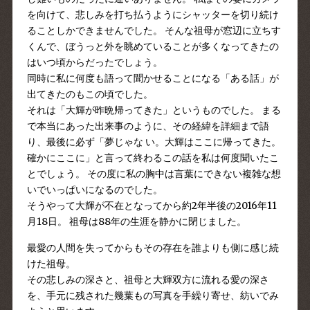
を向けて、悲しみを打ち払うようにシャッターを切り続け
ることしかできませんでした。 そんな祖母が窓辺に立ちす
くんで、ぼうっと外を眺めていることが多くなってきたの
はいつ頃からだったでしょう。
同時に私に何度も語って聞かせることになる「ある話」が
出てきたのもこの頃でした。
それは「大輝が昨晩帰ってきた」というものでした。 まる
で本当にあった出来事のように、その経緯を詳細まで語
り、最後に必ず「夢じゃな い。大輝はここに帰ってきた。
確かにここに」と言って終わるこの話を私は何度聞いたこ
とでしょう。 その度に私の胸中は言葉にできない複雑な想
いでいっぱいになるのでした。
そうやって大輝が不在となってから約2年半後の2016年11
月18日。 祖母は88年の生涯を静かに閉じました。
最愛の人間を失ってからもその存在を誰よりも側に感じ続
けた祖母。
その悲しみの深さと、祖母と大輝双方に流れる愛の深さ
を、手元に残された幾葉もの写真を手繰り寄せ、紡いでみ