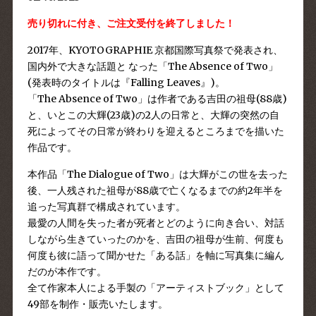
売り切れに付き、ご注文受付を終了しました！
2017年、
KYOTOGRAPHIE 京都国際写真祭
で発表され、
国内外で大きな話題と なった
「The Absence of Two」
(発表時のタイトルは『Falling Leaves』)
。
「The Absence of Two」
は作者である吉田の祖母(88歳)
と、いとこの大輝(23歳)の2人の日常と、大輝の突然の自
死によってその日常が終わりを迎えるところまでを描いた
作品です。
本作品「The Dialogue of Two」は大輝がこの世を去った
後、一人残された祖母が88歳で亡くなるまでの約2年半を
追った写真群で構成されています。
最愛の人間を失った者が死者とどのように向き合い、対話
しながら生きていったのかを、吉田の祖母が生前、何度も
何度も彼に語って聞かせた「ある話」を軸に写真集に編ん
だのが本作です。
全て作家本人による手製の「アーティストブック」として
49部を制作・販売いたします。