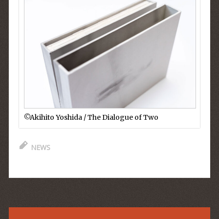
©︎Akihito Yoshida / The Dialogue of Two
NEWS