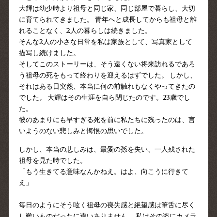
大輝は幼少時より祖母と同じ家、同じ部屋で暮らし、大切
に育てられてきました。 青年へと成長してからも祖母と離
れることなく、2人の暮らしは続きました。
そんな2人の小さな日常を私は家族として、写真家として
描写し続けました。
そしてこのストーリーは、そう遠くない将来訪れるであろ
う祖母の死をもって終わりを迎えるはずでした。 しかし、
それはある日突然、本当に何の前触れもなくやってきたの
でした。 大輝はその生涯を自ら閉じたのです。23歳でし
た。
彼のあまりにも早すぎる死を前に私たちに残ったのは、言
いようのない悲しみと悔恨の思いでした。
しかし、本当の悲しみは、最愛の孫を失い、一人残された
祖母を見た時でした。
「もう生きてる意味なんかねえ。はよ、向こうに行きて
え」
毎日のようにそう呟く祖母の喪失感と絶望感は筆舌に尽く
し難いものだったに違いありません。 私はその姿にカメラ