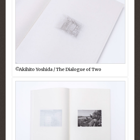
©︎Akihito Yoshida / The Dialogue of Two