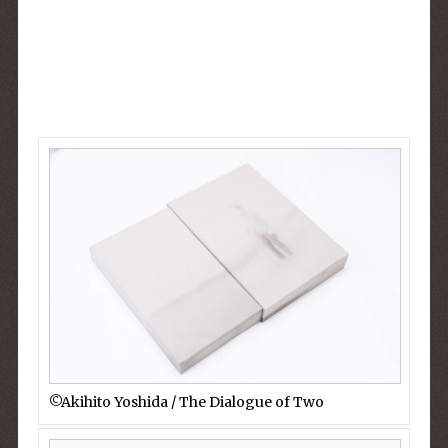
©︎Akihito Yoshida / The Dialogue of Two