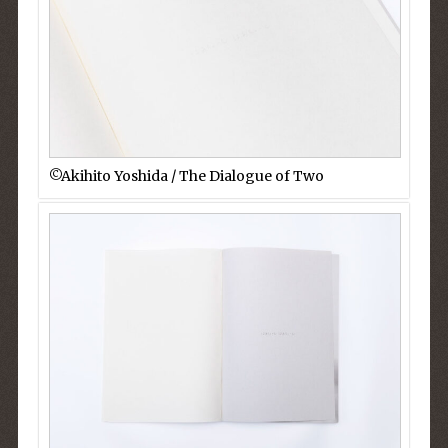
©︎Akihito Yoshida / The Dialogue of Two