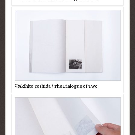
©︎Akihito Yoshida / The Dialogue of Two