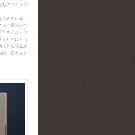
たちのドキュメ
見つめている。
ネシア系の人び
分たちとよく似
ダ人たちにとっ
個人的な視点か
ちは、日本人と