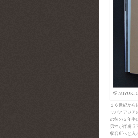
© MIYUKI 
１６世紀から
ッパとアジア
の後の３年半
男性が俘虜収
収容所へと入