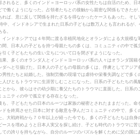
容されると、多くのインド＝ヨーロッパ系の女性たちは自活のため、日
どで働くようになった。占領者たちとの接触から親密な関係もできたが
あれば、意に反して関係を持たざるを得なかったケースもあった。そし
戦時中、インドネシアで生まれた日系の子どもは数万人とも言われるが、
ある。
、インドネシアでは４年間に渡る非植民地化とオランダによる大規模な
の間、日本人の子どもを持つ母親たちの多くは、コミュニティの中で孤
を引く子どもたちの生い立ちについて口を閉ざすようになった。
結果、多くのオランダ人とインド＝ヨーロッパ系の人々はオランダ国籍
ンダへと引揚げた。日本人の子どもの母親の多くは、俘虜としてアジア
つ男性たちと結婚した。強制労働の現場では虐待や栄養失調などで多く
た人びともトラウマに生涯苦しむことになった。日系の子どもたちの風
ことから、彼らはその幼少期に養父たちのトラウマに直面した。日系の
ミュニティの中で孤立する存在となった。
後も、子どもたちの日本のルーツは家族の秘密とされたままだった。命
ンドを終焉させた日本に対する敵意を孕んだコミュニティの中で、多く
た。大戦終戦から７０年以上が経った今でも、多くの子どもたちは自身
ピースを埋めようと日本人実父を探し続け、子ども時代のトラウマに苦
しての誇りを持ちながら、自分のルーツのパズルを解くために父の国に