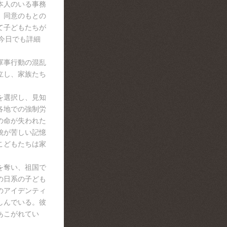
本人のいる事務
、同意のもとの
て子どもたちが
今日でも詳細
軍事行動の混乱
立し、家族たち
を選択し、見知
各地での強制労
の命が失われた
貌が苦しい記憶
こどもたちは家
を奪い、祖国で
の日系の子ども
のアイデンティ
しんでいる。彼
あこがれてい