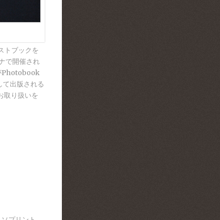
ティストブックを
ーナで開催され
hotobook
刊として出版される
お取り扱いを
リソプリント