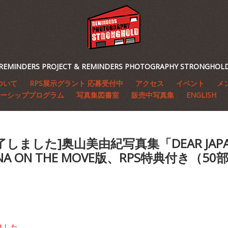
REMINDERS PROJECT & REMINDERS PHOTOGRAPHY STRONGHOL
ついて
RPS展示グラント 応募受付中
アクセス
イベント
メ
ーシッププログラム
写真集図書室
販売中写真集
ENGLISH
了しました]奥山美由紀写真集「DEAR JAPA
NA ON THE MOVE版、RPS特典付き（5
）
ました。