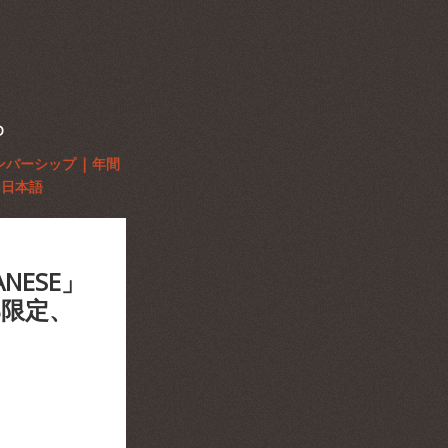
D
ンバーシップ | 年間
日本語
NESE」
0部限定、