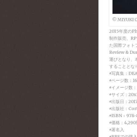
© MIYUKI 
2015年度のP
制作販売、R
た国際フォトフェ
Review &
運びとなり、
することとな
◉写真集：DEAR 
◉ページ数：16
◉イメージ数：
◉サイズ：20x
◉出版日：201
◉出版社：Cor
◉ISBN：978-8
◉価格：4,2
◉署名入
◉RPSでの