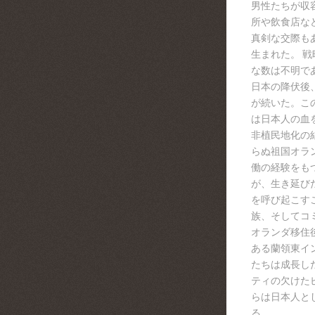
男性たちが収
所や飲食店な
真剣な交際も
生まれた。 
な数は不明で
日本の降伏後
が続いた。こ
は日本人の血
非植民地化の
らぬ祖国オラ
働の経験をも
が、生き延び
を呼び起こす
族、そしてコ
オランダ移住
ある蘭領東イ
たちは成長し
ティの欠けた
らは日本人と
る。