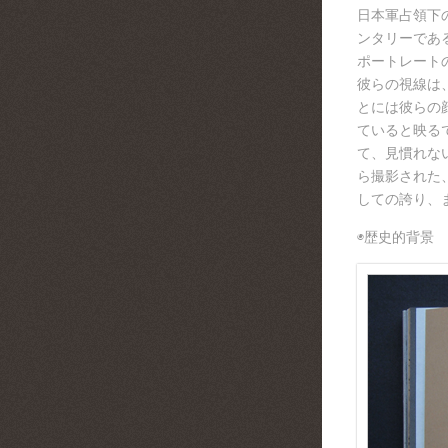
日本軍占領下
ンタリーであ
ポートレート
彼らの視線は
とには彼らの
ていると映る
て、見慣れな
ら撮影された
しての誇り、
◉歴史的背景