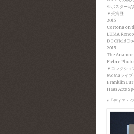
※ポスター写
▼受賞歴
2016
Cortona on
LUMA Renco
DOCfield D
2015
The Anamor
Fiebre Ph
▼コレクショ
MoMaライ
Franklin 
Haas Arts S
◉「ディア・