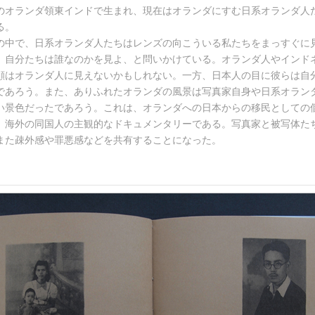
のオランダ領東インドで生まれ、現在はオランダにすむ日系オランダ人
る。
の中で、日系オランダ人たちはレンズの向こういる私たちをまっすぐに
、自分たちは誰なのかを見よ、と問いかけている。オランダ人やインド
顔はオランダ人に見えないかもしれない。一方、日本人の目に彼らは自
であろう。また、ありふれたオランダの風景は写真家自身や日系オラン
い景色だったであろう。これは、オランダへの日本からの移民としての
、海外の同国人の主観的なドキュメンタリーである。写真家と被写体た
また疎外感や罪悪感などを共有することになった。