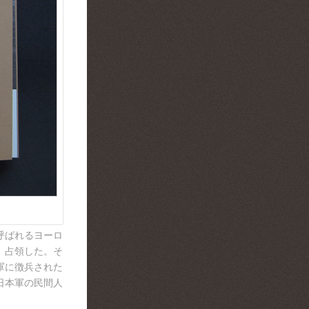
呼ばれるヨーロ
、占領した。そ
軍に徴兵された
日本軍の民間人