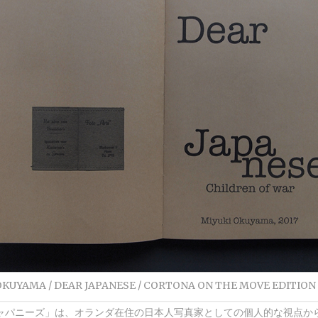
OKUYAMA / DEAR JAPANESE / CORTONA ON THE MOVE EDITION
ャパニーズ」は、オランダ在住の日本人写真家としての個人的な視点か