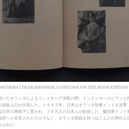
OKUYAMA / DEAR JAPANESE / CORTONA ON THE MOVE EDITION
続いたオランダによるインドネシア支配の間、インド＝ヨーロピアンと
の混血人口が出現した。１９４２年、日本はオランダ領東インドを攻撃
は日本の軍政下に置かれ、３６万人の日本人が駐留した。蘭領東インド
容所へと収容されただけでなく、オランダ国籍を持つほとんどの男性も
れられた。