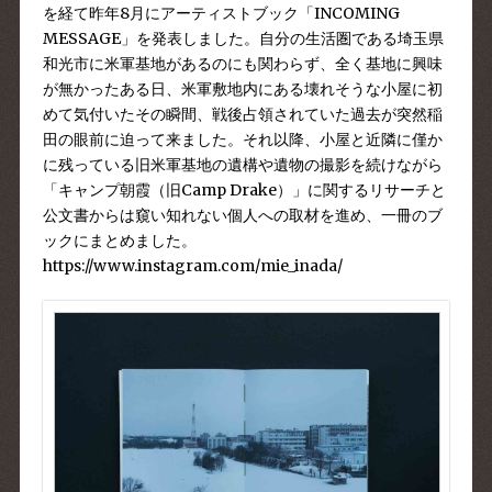
を経て昨年8月に
アーティストブック「INCOMING
MESSAGE」
を発表しました。自分の生活圏である埼玉県
和光市に米軍基地があるのにも関わらず、全く基地に興味
が無かったある日、米軍敷地内にある壊れそうな小屋に初
めて気付いたその瞬間、戦後占領されていた過去が突然稲
田の眼前に迫って来ました。それ以降、小屋と近隣に僅か
に残っている旧米軍基地の遺構や遺物の撮影を続けながら
「キャンプ朝霞（旧Camp Drake）」に関するリサーチと
公文書からは窺い知れない個人への取材を進め、一冊のブ
ックにまとめました。
https://www.instagram.com/mie_inada/