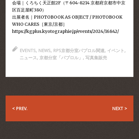
会場｜くろちく天正館2F（〒604-8214 京都府京都市中京
区百⾜屋町380）
出展者名｜PHOTOBOOK AS OBJECT / PHOTOBOOK
WHO CARES［東京/京都］
https://kgplus.kyotographie.jp/events/2024/16842/
EVENTS
,
NEWS
,
RPS京都分室パプロル関連
,
イベント
,
ニュース
,
京都分室「パプロル」
,
写真集販売
< PREV.
NEXT >