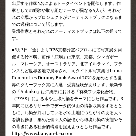
出展する作家4名によるトークイベントを開催します。作
家としての経験や取り組むテーマが異なる4人が、それぞ
れの立場からプロジェクトがアーティストブックになるま
での過程について話します。
登壇作家とそれぞれのアーティストブックは以下の通りで
す。
■5月3日（金）よりRPS京都分室パプロルにて写真展を開
催する鈴木萌。前作「底翳」は東京、京都、シンガポー
ル、マレーシア、オーストラリア、北アイルランド、フラ
ンスなど世界各地で展示され、同タイトル写真集はLuma
Rencontres Dummy Book Award 2021を始めとする世
界のダミーブック賞に入選・受賞経験があります。最新作
の
「Aabuku」
は沖縄県における「有機フッ素化合物」
（PFAS）による水や土壌汚染をテーマにした作品です。3
年間に渡るリサーチでデータ的側面の情報収集をするとと
もに、汚染が判明している水や土地につながりのある人々
を訪ね歩き、集めた個々人の記憶から環境汚染の実態やそ
の背後にある社会的構造を捉えようとした作品です。
https://www.banyan-b-i.com