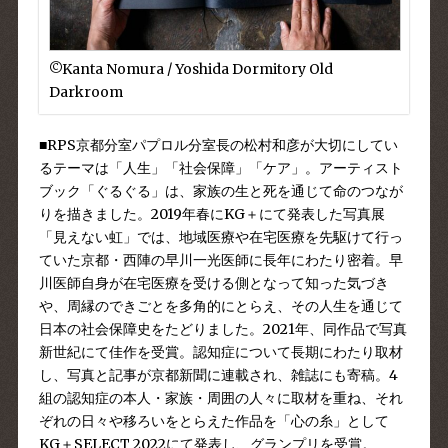
©︎Kanta Nomura / Yoshida Dormitory Old
Darkroom
■RPS京都分室パプロル分室長の松村和彦が大切にしてい
るテーマは「人生」「社会保障」「ケア」。
アーティスト
ブック「ぐるぐる」
は、家族の生と死を通じて命のつなが
りを描きました。2019年春にKG＋にて発表した写真展
「見えない虹」では、地域医療や在宅医療を先駆けて行っ
ていた京都・西陣の早川一光医師に長年にわたり密着。早
川医師自身が在宅医療を受ける側となって知った気づき
や、周縁のできごとを多角的にとらえ、その人生を通じて
日本の社会保障史をたどりました。2021年、同作品で写真
新世紀にて佳作を受賞。認知症について長期にわたり取材
し、写真と記事が京都新聞に連載され、雑誌にも寄稿。4
組の認知症の本人・家族・周囲の人々に取材を重ね、それ
ぞれの日々や移ろいをとらえた作品を「心の糸」として
KG＋SELECT 2022にて発表し、グランプリを受賞。