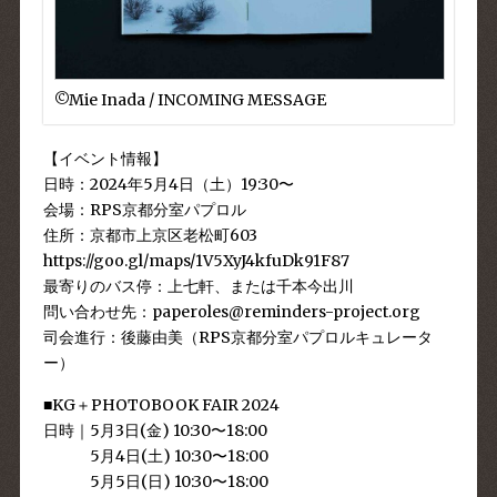
©︎Mie Inada / INCOMING MESSAGE
【イベント情報】
日時：2024年5月4日（土）19:30〜
会場：RPS京都分室パプロル
住所：京都市上京区老松町603
https://goo.gl/maps/1V5XyJ4kfuDk91F87
最寄りのバス停：上七軒、または千本今出川
問い合わせ先：
paperoles@reminders-project.org
司会進行：後藤由美（RPS京都分室パプロルキュレータ
ー）
■KG＋PHOTOBOOK FAIR 2024
⽇時｜5⽉3⽇(⾦) 10:30〜18:00
5⽉4⽇(⼟) 10:30〜18:00
5⽉5⽇(⽇) 10:30〜18:00