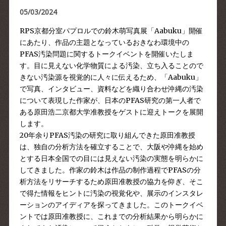
05/03/2024
RPS京都分室パプロルでの
鈴木萌写真展「Aabuku」
開催
にあたり、作品の主題となっているおきなわ環境中の
PFAS汚染問題に関するトークイベントを開催いたしま
す。目に見えない化学物質による汚染、立ち入ることので
きない汚染源を視覚的に人々に伝えるため、「Aabuku」
で写真、インタビュー、資料などを織り合わせ沖縄の汚染
について表現した作家が、日本のPFAS研究の第一人者で
ある原田浩二京都大学准教授をゲストに迎えトークを展開
します。
20年余りPFAS汚染の研究に取り組んできた原田准教授
は、独自の分析方法を確立することで、大阪や沖縄を始め
とする日本全国での目には見えない汚染の実態を明らかに
してきました。作家の鈴木は作品の制作過程でPFASの分
析方法をリサーチするため原田准教授の協力を仰ぎ、そこ
で得た情報をヒントに汚染の視覚化や、展示のインスタレ
ーションのアイディアを探ってきました。このトークイベ
ントでは原田准教授に、これまでの分析結果から明らかに