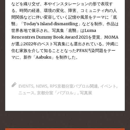
などを織り交ぜ、本やインスタレーションの形で表現す
る。時間の経過、環境の変化、障害、コミュニティ内の人
間関係などに伴い変容していく記憶や風景をテーマに「底
翳」「Today’s Island dismantling」などを制作。作品は
世界各地で展示され、写真集「底翳」はLuma
Rencontres Dummy Book Award 2021を受賞、MOMA
が選ぶ2022年のベスト写真集にも選出されている。沖縄に
住む家族を介して知ることとなったPFAS汚染問題をテー
マに、新作「Aabuku」を制作した。
EVENTS
,
NEWS
,
RPS京都分室パプロル関連
,
イベント
,
ニュース
,
京都分室「パプロル」
,
写真展