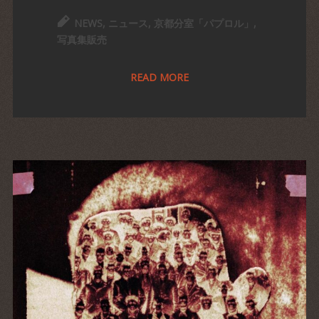
NEWS
,
ニュース
,
京都分室「パプロル」
,
写真集販売
READ MORE