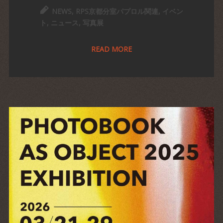
NEWS
,
RPS京都分室パプロル関連
,
イベン
ト
,
ニュース
,
写真展
READ MORE