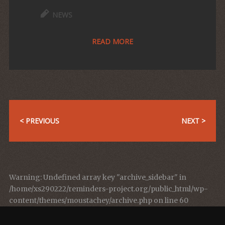
NEWS
READ MORE
< PREVIOUS
NEXT >
Warning
: Undefined array key "archive_sidebar" in
/home/xs290222/reminders-project.org/public_html/wp-
content/themes/moustachey/archive.php
on line
60