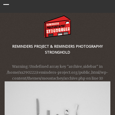
REMINDERS PROJECT & REMINDERS PHOTOGRAPHY
STRONGHOLD
Warning
: Undefined array key "archive_sidebar" in
/home/xs290222/reminders-project.org/public_html/wp-
content/themes/moustachey/archive.php
on line
10