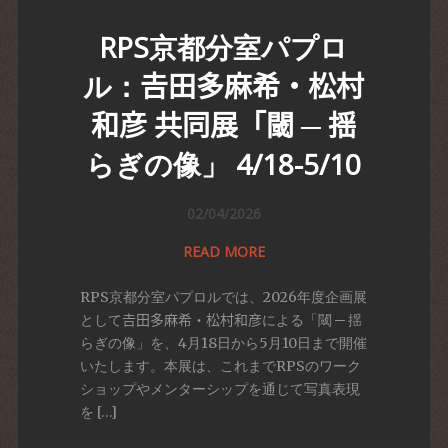
RPS京都分室パプロ
ル：𠮷田多麻希・松村
和彦 共同展「閾 ─ 揺
らぎの像」 4/18-5/10
02/04/2026
READ MORE
RPS京都分室パプロルでは、2026年度企画展
として𠮷田多麻希・松村和彦による「閾 ─ 揺
らぎの像」を、4月18日から5月10日まで開催
いたします。本展は、これまでRPSのワーク
ショップやメンターシップを通じて写真表現
を […]