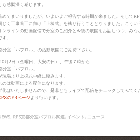
とも感慨深く感じます。
進めてまいりましたが、いよいよご報告する時期が来ました。そしてRP
同じく工事着工に向け「上棟式」を執り行うこととなりました。こうい
オンラインの動画配信で分室のご紹介と今後の展開をお話しつつ、みな
です。
京都分室「パプロル」の活動展開にご期待下さい。
年10月2日（金曜日、大安の日）、午後７時から
京都分室「パプロル」
が現場より上棟式中継に臨みます。
ものは動画による配信になります。
ブ化はいたしませんので、是非ともライブで配信をチェックしてみてく
RPSのFBページ
より行います。
NEWS
,
RPS京都分室パプロル関連
,
イベント
,
ニュース