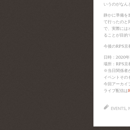
いうのがなん
静かに準備を
て行ったのと
で、実際には
ることが目的
今後のRPS
日時：2020
場所：RPS
※当日関係者
イベントその
今回アーカイ
ライブ配信は
EVENTS
,