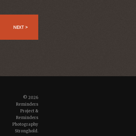
NEXT >
© 2026
Reminders
Project &
Reminders
Photography
Stronghold.