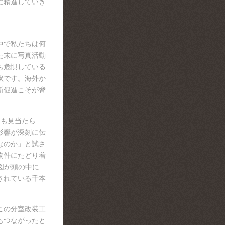
に精進していき
中で私たちは何
た末に写真活動
も危惧している
状です。海外か
断促進こそが脅
由も見当たら
影響が深刻に伝
なのか」と試さ
物件にたどり着
図が頭の中に
されている千本
この分室改装工
もつながったと