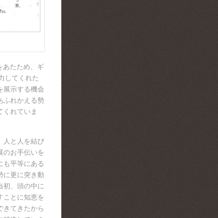
をあたため、ギ
尽力してくれた
を展示する機会
あふれかえる勢
てくれていま
、人と人を結び
展のお手伝いを
にも平等にある
勢に更に突き動
当初、頭の中に
すことに知恵を
できてきたから