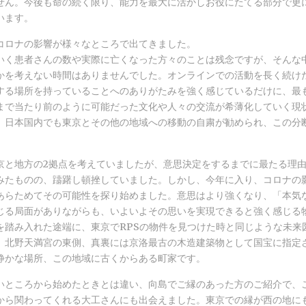
せん。今後も命の続く限り、能力を最大に活かしお役にたてる部分で更
います。
コロナの影響が様々なところで出てきました。
いく患者さんの数や実際に亡くなった方々のことは残念ですが、そんな
かを考えない時間はありませんでした。オンラインでの活動を長く続け
する場所を持っていることへのありがたみを強く感じているだけに、最
まで当たり前のように可能だった文化や人々の交流が希薄化していく現
、日本国内でも東京とその他の地域への移動の自粛が勧められ、この分
京と地方の2拠点を考えていましたが、意思決定をするまでに最たる理
みたものの、躊躇し頓挫していました。しかし、今年に入り、コロナの
あらためてその可能性を探り始めました。意思はより強くなり、「本気
じる局面がありながらも、いよいよその思いを実現できると強く感じる
を踏み入れた途端に、東京でRPSの物件を見つけた時と同じような未来
。北野天満宮の東側、真裏には京洛最古の木造建築物として国宝に指定
静かな場所、この地域に古くからある町家です。
いところから始めたときとは違い、向島でご縁のあった方のご紹介で、
から関わってくれる大工さんにも出会えました。東京での縁が西の地に