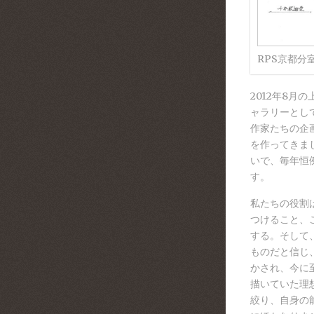
RPS京都分
2012年8
ャラリーとし
作家たちの企
を作ってきま
いで、毎年恒
す。
私たちの役割
つけること、
する。そして
ものだと信じ
かされ、今に
描いていた理
絞り、自身の