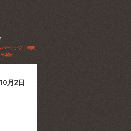
D
ンバーシップ | 年間
日本語
0月2日