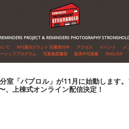
REMINDERS PROJECT & REMINDERS PHOTOGRAPHY STRONGHOL
ついて
RPS展示グラント 応募受付中
アクセス
イベント
メ
ーシッププログラム
写真集図書室
販売中写真集
ENGLISH
都分室「パプロル」が11月に始動します。1
時〜、上棟式オンライン配信決定！