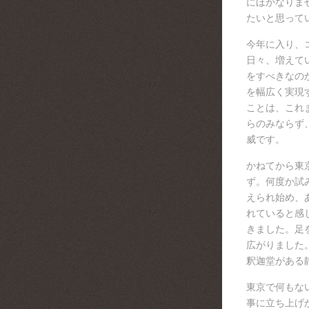
にほかなりま
たいと思って
今年に入り、
日々、増えて
をすべきなの
を幅広く実現
ことは、これ
らのみならず
威です。
かねてから東
ず。何度か試
えられ始め、
れていると感
きました。足
広がりました
釈迦堂がある
東京で何もな
事に立ち上げ