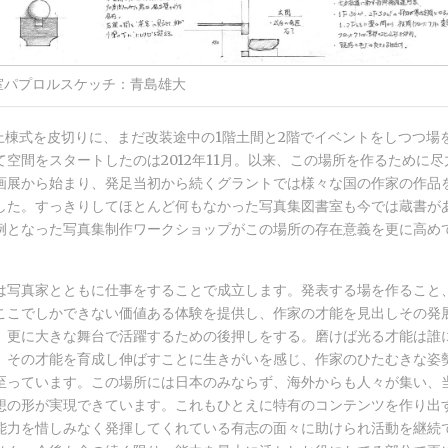
室パプロルスケッチ：青島雄大
月の上棟式を皮切りに、まだ改装途中の1階土間と2階でイベントをしつつ場
て空間をスタートしたのは2012年11月。以来、この場所を作るために
画展から始まり、発足当初から続くグラントでは様々な国の作家の作品
した。すっきりしてほとんど何もなかった写真集図書室も今では蔵書が
例となった写真集制作ワークショップがこの場所の存在意義を更に高め
は写真家とともに仕事をすることで成立します。発表する場を作ること
ここでしかできない価値ある体験を提供し、作家の才能を見出しその発
、更に大きな舞台で活躍するための後押しをする。磨けば光る才能は誰
、その才能を育成し伸ばすことに生きがいを感じ、作家のひたむきな姿
至っています。この場所には日本のみならず、海外からも人々が集い、
想の形が実現できています。これもひとえに特有のコンテンツを作り出
能力を惜しみなく発揮してくれている有志の面々に助けられ活動を継続