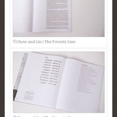
©︎Chow and Lin / The Poverty Line