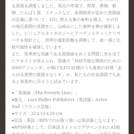
る貧困を調査しました。地元の市場で、野菜、果物、穀
物、たんぱく質、スナックなど、各国政府が定めた貧困線
の定義に基づいて、1日に買える量の食料を購入、その日
の地元新聞の見開きに、山積みにした食料を乗せ撮影しま
した。ビジュアルタイポロジーとアーティスティックリサ
ーチを指針とし、照明や撮影距離を調整して、統一感と比
較可能性を確保しています。
また、世界的な現象である貧困線をめぐる問題に光を当て
たテキストが添えられ、国連の「持続可能な開発のための
2030アジェンダ」が掲げる17の目標のうち最初の目標「あ
らゆる形態の貧困をなくす」が、私たちの社会課題でもあ
ると視覚的に示そうと試みています。
●「貧困線（The Poverty Line）」
●版元： Lars Muller Publishers（英語版）Actes
Sud（フランス語版）
●サイズ ‏ : ‎ 22 x 3.3 x 29 cm
●言語：英語（RPSでのお取り扱いは英語版となります）
●RPS特典として、日本語タイトルでデザインされたA1相
当のダストジャケットをご用意しています。（今回入荷分