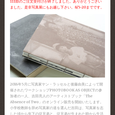
111部のご注文受付けが終了しました。ありがとうござい
ました。是非写真展にもお越し下さい。8/5-20までです。
2016年5月に写真家ヤン・ラッセルと後藤由美によって開
催されたワークショップPHOTOBOOK AS OBJECTの参
加者の一人、吉田亮人のアーティストブック「The
Absence of Two」のオンライン販売を開始いたします。
小学校教師を辞め写真家の道を選んだ吉田は、写真家を志
した頃から年下の従兄弟と、従兄弟が生まれた時から生活