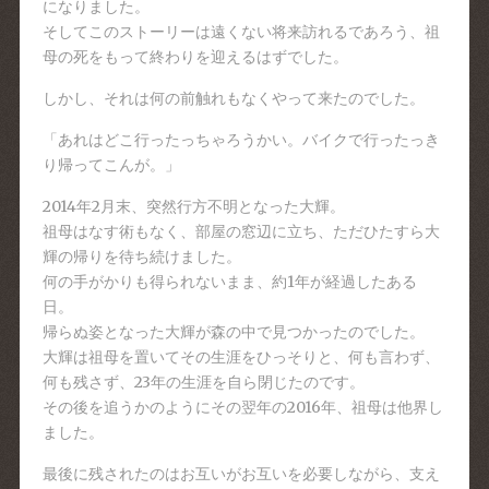
になりました。
そしてこのストーリーは遠くない将来訪れるであろう、祖
母の死をもって終わりを迎えるはずでした。
しかし、それは何の前触れもなくやって来たのでした。
「あれはどこ行ったっちゃろうかい。バイクで行ったっき
り帰ってこんが。」
2014年2月末、突然行方不明となった大輝。
祖母はなす術もなく、部屋の窓辺に立ち、ただひたすら大
輝の帰りを待ち続けました。
何の手がかりも得られないまま、約1年が経過したある
日。
帰らぬ姿となった大輝が森の中で見つかったのでした。
大輝は祖母を置いてその生涯をひっそりと、何も言わず、
何も残さず、23年の生涯を自ら閉じたのです。
その後を追うかのようにその翌年の2016年、祖母は他界し
ました。
最後に残されたのはお互いがお互いを必要しながら、支え