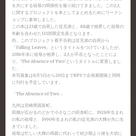
を共にする祖母の関係性を撮り続けてきました。この2人
に関するプロジェクトを本としてまとめるためにワークシ
ョップに参加しました。
この本は23歳で自死した従兄弟と、88歳で他界した祖母の
年齢を合わせた111部限定生産となります。
尚、このプロジェクト着手当初は従兄弟の自死から
「Falling Leaves」というタイトルをつけていましたが、
2016年末に祖母が他界し、2人が不在となったことによ
り、’The Absence of Two’というタイトルに変更しまし
た.
本写真集は8月5日から20日までRPSで企画展開催と同時
に刊行を予定しています。
「The Absence of Two 」
九州は宮崎県国富町。
田畑が広がるのどかで小さなこの田舎町に、1928年生まれ
の私の祖母と、1990年生まれの私の従兄弟の大輝が共に生
きていました。
祖母は忙しい大輝の両親に代わって幼少期より彼を大切に