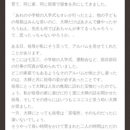
育て、同じ家、同じ部屋で寝食を共にしてきました。
「あれの小学校の入学式もオレが行ったとよ。他の子ども
の母親はみんな若いのに、大輝だけばあさんで嫌やったや
ろうねえ。先生も何でばあちゃんが来てるっちゃろうっ
て、思ったっちゃないやろうか。」
ある日、祖母が私にそう言って、アルバムを見せてくれた
ことがあります。
そこには七五三、小学校の入学式、運動会など、節目節目
の行事の写真が収められていました。
どこの家庭でもあるようなそのアルバムが他と少し違った
のは、大輝と共に祖母の姿が必ずあったことです。
祖母にとって大輝は人生の晩期に訪れた宝物だったのでし
ょう。私が祖母の家に遊びに行く度に大輝の話を聞かせた
祖母。そしてその傍らにはいつもニコニコと笑う幼い大輝
が居ました。
一方、大輝にとっても祖母は「居場所」そのものだったに
違いないでしょう。
そうやって長い時間をかけて育まれた二人の時間はただの