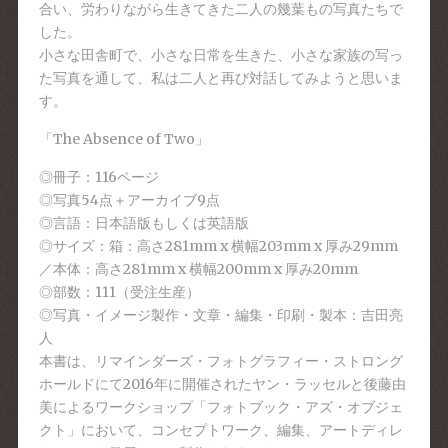
合い、労わりながら生きてきた二人の幾葉もの写真たちで
した。
小さな田舎町で、小さな日常を生きた、小さな家族の写っ
た写真を通して、私は二人と再び対話してみようと思いま
す。
「The Absence of Two」
◎冊子：116ページ
◎写真54点＋アーカイブ9点
◎言語：日本語版もしくは英語版
◎サイズ：箱：高さ281mm x 横幅203mm x 厚み29mm
／本体：高さ281mm x 横幅200mm x 厚み20mm
◎部数：111（受注生産）
◎写真・イメージ製作・文章・編集・印刷・製本：吉田亮
人
本書は、リマインダーズ・フォトグラフィー・ストロング
ホールドにて2016年に開催されたヤン・ラッセルと後藤由
美によるワークショップ「フォトブック・アズ・オブジェ
クト」において、コンセプトワーク、編集、アートディレ