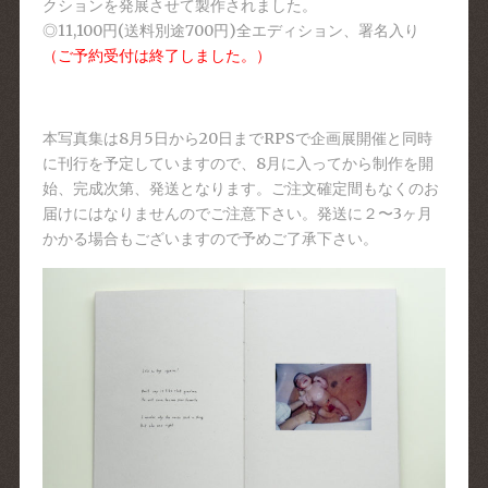
クションを発展させて製作されました。
◎11,100円(送料別途700円)全エディション、署名入り
（ご予約受付は終了しました。）
本写真集は8月5日から20日までRPSで企画展開催と同時
に刊行を予定していますので、8月に入ってから制作を開
始、完成次第、発送となります。ご注文確定間もなくのお
届けにはなりませんのでご注意下さい。発送に２〜3ヶ月
かかる場合もございますので予めご了承下さい。