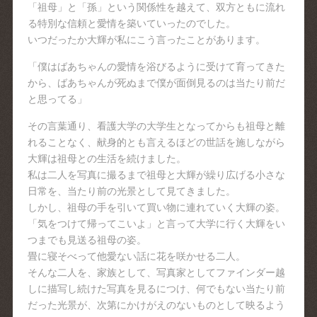
「祖母」と「孫」という関係性を越えて、双方ともに流れ
る特別な信頼と愛情を築いていったのでした。
いつだったか大輝が私にこう言ったことがあります。
「僕はばあちゃんの愛情を浴びるように受けて育ってきた
から、ばあちゃんが死ぬまで僕が面倒見るのは当たり前だ
と思ってる」
その言葉通り、看護大学の大学生となってからも祖母と離
れることなく、献身的とも言えるほどの世話を施しながら
大輝は祖母との生活を続けました。
私は二人を写真に撮るまで祖母と大輝が繰り広げる小さな
日常を、当たり前の光景として見てきました。
しかし、祖母の手を引いて買い物に連れていく大輝の姿。
「気をつけて帰ってこいよ」と言って大学に行く大輝をい
つまでも見送る祖母の姿。
畳に寝そべって他愛ない話に花を咲かせる二人。
そんな二人を、家族として、写真家としてファインダー越
しに描写し続けた写真を見るにつけ、何でもない当たり前
だった光景が、次第にかけがえのないものとして映るよう