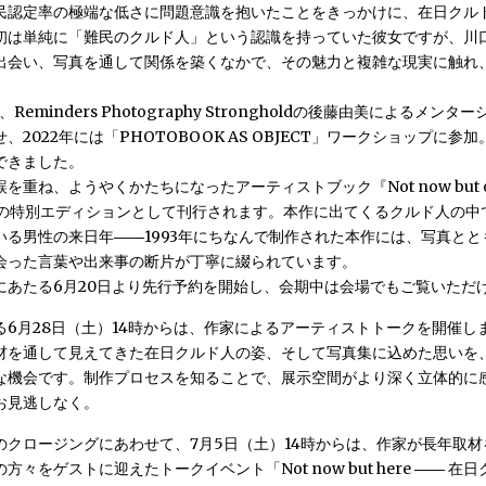
民認定率の極端な低さに問題意識を抱いたことをきっかけに、在日クル
初は単純に「難民のクルド人」という認識を持っていた彼女ですが、川
出会い、写真を通して関係を築くなかで、その魅力と複雑な現実に触れ
、Reminders Photography Strongholdの後藤由美によるメン
、2022年には「PHOTOBOOK AS OBJECT」ワークショップに参
できました。
を重ね、ようやくかたちになったアーティストブック『Not now but on
定の特別エディションとして刊行されます。本作に出てくるクルド人の中
いる男性の来日年――1993年にちなんで制作された本作には、写真とと
会った言葉や出来事の断片が丁寧に綴られています。
にあたる6月20日より先行予約を開始し、会期中は会場でもご覧いただ
る6月28日（土）14時からは、作家によるアーティストトークを開催し
材を通して見えてきた在日クルド人の姿、そして写真集に込めた思いを
な機会です。制作プロセスを知ることで、展示空間がより深く立体的に
お見逃しなく。
のクロージングにあわせて、7月5日（土）14時からは、作家が長年取
方々をゲストに迎えたトークイベント「Not now but here ―― 在