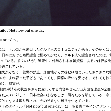
aito / Not now but one day
t one day」
には、トルコから来日したクルド人のコミュニティがある。その多くは
、日本における難民認定は極めて少なく、クルド人で認定されたのは、
まっている。多くの人が、審査中に付与される在留資格、あるいは仮放
を過ごしている。
住民票がなく、就労の禁止、居住地からの移動制限といったさまざまな
本で生まれ育った子どもであっても、同様の扱いを受ける。それでも彼
深く、切実だ。
は、難民申請者の状況をさらに厳しくする内容を含んだ出入国管理法が全
きた人々に対して、日本社会のまなざしは一層冷たさを増している。今
時的」なまま取り残され、先の見えない日常を生きている。
トのタイトル「Not now but one day」は、ある青年をインスタン