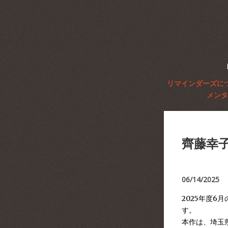
リマインダーズに
メンタ
齊藤幸子写
06/14/2025
2025年度6月
す。
本作は、埼玉