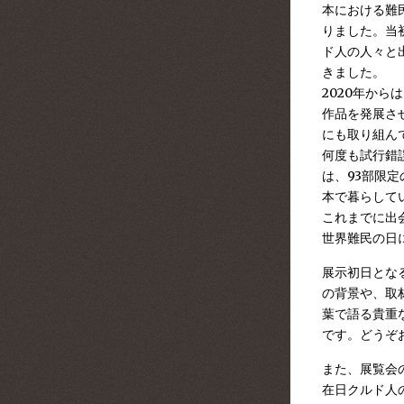
本における難
りました。当
ド人の人々と
きました。
2020年からは
作品を発展させ
にも取り組ん
何度も試行錯誤
は、93部限
本で暮らして
これまでに出
世界難民の日
展示初日とな
の背景や、取
葉で語る貴重
です。どうぞ
また、展覧会
在日クルド人の