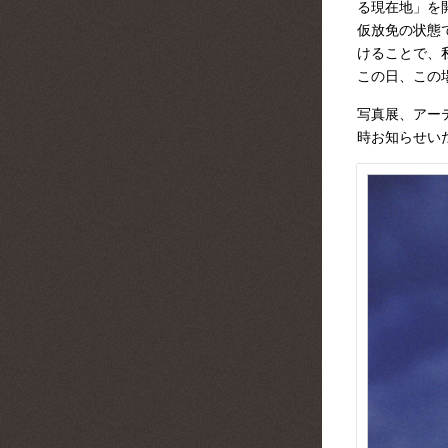
る現在地」を
仮放免の状態
けることで、
この日、この
写真展、アーテ
時お知らせい