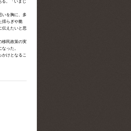
訳である。「いまじ
。
思いを胸に、多
た揺らぎや脆
に伝えたいと思
の移民政策の実
になった。
っかけとなるこ