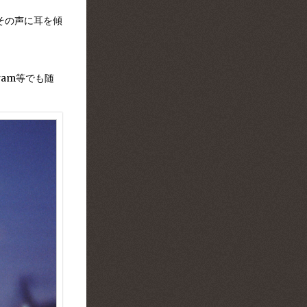
その声に耳を傾
。
ram等でも随