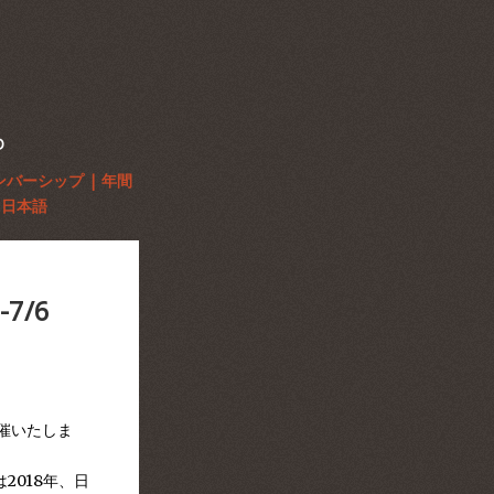
D
ンバーシップ | 年間
日本語
7/6
開催いたしま
2018年、日