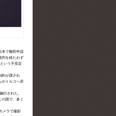
日本で難民申請
裁判を経たわず
免という不安定
制約が課され
らがトルコへ戻
面施行された。
この国で、多く
トカメラで撮影