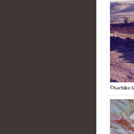
©︎Sachiko S