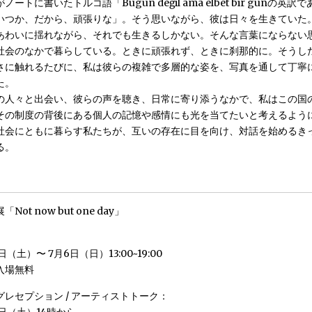
ートに書いたトルコ語「Bugün değil ama elbet bir günの英
いつか、だから、頑張りな」。そう思いながら、彼は日々を生きていた
あわいに揺れながら、それでも生きるしかない。そんな言葉にならない
社会のなかで暮らしている。ときに頑張れず、ときに刹那的に。そうし
さに触れるたびに、私は彼らの複雑で多層的な姿を、写真を通して丁寧
た。
の人々と出会い、彼らの声を聴き、日常に寄り添うなかで、私はこの国
その制度の背後にある個人の記憶や感情にも光を当てたいと考えるよう
社会にともに暮らす私たちが、互いの存在に目を向け、対話を始めるき
る。
ot now but one day」
日（土）〜 7月6日（日）13:00~19:00
入場無料
レセプション / アーティストトーク：