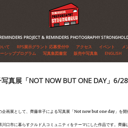
REMINDERS PROJECT & REMINDERS PHOTOGRAPHY STRONGHOL
ついて
RPS展示グラント 応募受付中
アクセス
イベント
メ
ーシッププログラム
写真集図書室
販売中写真集
ENGLISH
真展「NOT NOW BUT ONE DAY」6/28-
の企画展として、齊藤幸子による写真展「Not now but one day」を
県川口市に暮らすクルド人コミュニティをテーマにした作品です。齊藤は