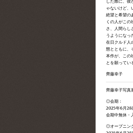
した際に、彼がノ
ゃないけど、
絶望と希望の
くの人がこの
さ、人間らし
うようになっ
在日クルド人
態とともに、
本作が、この
とを願ってい
齊藤幸子
齊藤幸子写真展「N
◎会期：
2025年6月28
会期中無休・
◎オープニング