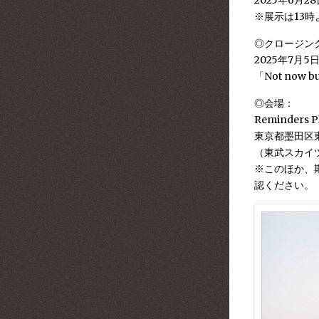
2025年6月2
※展示は13
◎クロージン
2025年7月5
「Not now
◎会場：
Reminders P
東京都墨田区東
（東武スカイ
※このほか、
認ください。