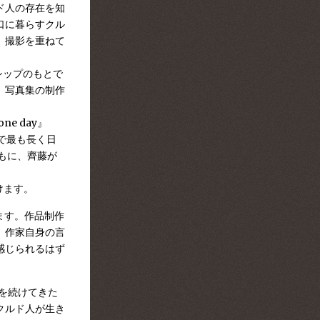
ド人の存在を知
口に暮らすクル
、撮影を重ねて
ターシップのもとで
加。写真集の制作
e day』
で最も長く日
もに、齊藤が
けます。
ます。作品制作
、作家自身の言
感じられるはず
材を続けてきた
日クルド人が生き