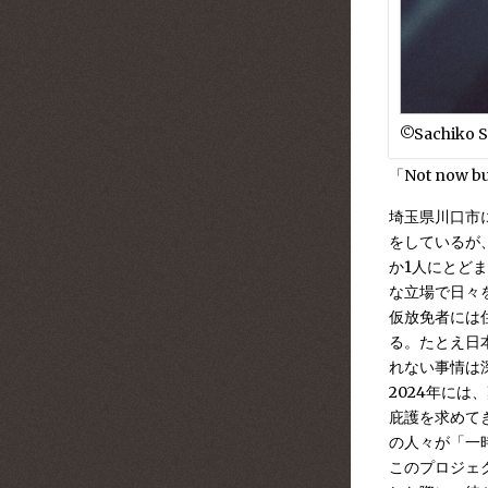
©︎Sachiko S
「Not now bu
埼玉県川口市
をしているが
か1人にとど
な立場で日々
仮放免者には
る。たとえ日
れない事情は
2024年に
庇護を求めて
の人々が「一
このプロジェク