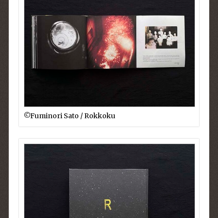
©︎Fuminori Sato / Rokkoku