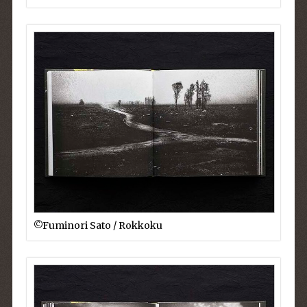
©︎Fuminori Sato / Rokkoku