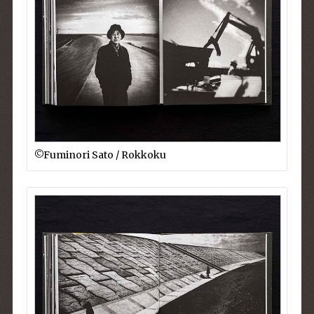
©︎Fuminori Sato / Rokkoku