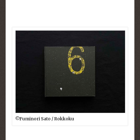
©︎Fuminori Sato / Rokkoku