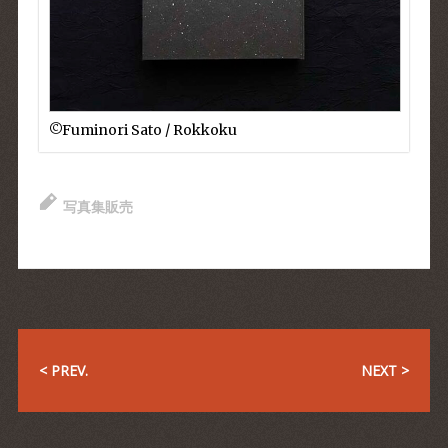
©︎Fuminori Sato / Rokkoku
写真集販売
< PREV.
NEXT >