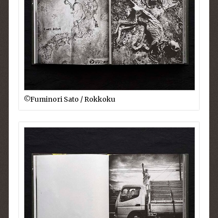
©︎Fuminori Sato / Rokkoku