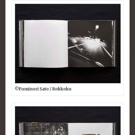
©︎Fuminori Sato / Rokkoku