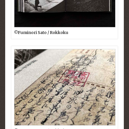
©︎Fuminori Sato / Rokkoku