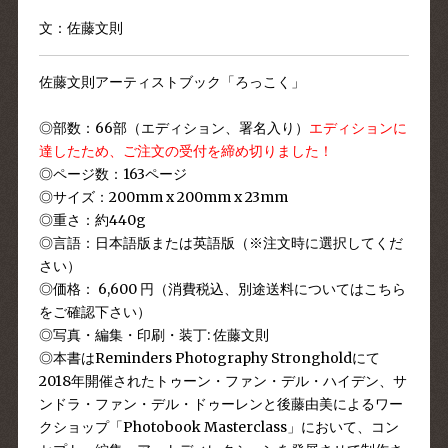
文：佐藤文則
佐藤文則アーティストブック「ろっこく」
◎部数：66部（エディション、署名入り）
エディションに
達したため、ご注文の受付を締め切りました！
◎ページ数：163ページ
◎サイズ：200mm x 200mm x 23mm
◎重さ：約440g
◎言語：
日本語版または英語版（※注文時に選択してくだ
さい）
◎価格： 6,600 円（消費税込、別途送料については
こちら
をご確認下さい）
◎写真・編集・印刷・装丁: 佐藤文則
◎本書はReminders Photography Strongholdにて
2018年開催されたトゥーン・ファン・デル・ハイデン、サ
ンドラ・ファン・デル・ドゥーレンと後藤由美によるワー
クショップ「Photobook Masterclass」において、コン