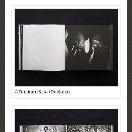
©︎Fuminori Sato / Rokkoku