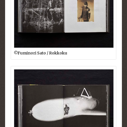
©︎Fuminori Sato / Rokkoku