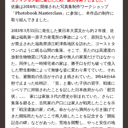
エディション数に達したため、販売を終了しました！
佐藤は2018年に開催された写真集制作ワークショップ
「Photobook Masterclass」に参加し、本作品の制作に
取り組んできました。
2011年3月11日に発生した東日本大震災から約２年後、佐
藤は福島第一原子力発電所の事故によって、原則立ち入り
が禁止された福島県浪江町津島地区を訪れた。ゴーストタ
ウンのように眠る山間の集落。そこで、見たのは高濃度の
放射生物物質に汚染された森や無人の家屋だけではなかっ
た。同伴した一時帰宅者の家は、勝手口を打ち破って侵入
した野生動物によって無惨な姿に変わり果てていた。それ
でも、避難前の生活がそのまま残されていた。1時48分46
秒で止まった柱時計、「笑」と書いた子供の習字、戦後に
シベリアに抑留されたことを記した日本政府からの「慰労
状」…… 家には家族３代の歴史が刻まれていた。さらに
集落を廻ると、古民家の戸口には家人が戦死したことを示
す「戦没遺族の家」の札、命からがら満州から引き揚げて
きた開拓民たちがここで再入植したことを記念する「開拓
記念の碑」などがあった。荒地を開墾し、やっと安住の地