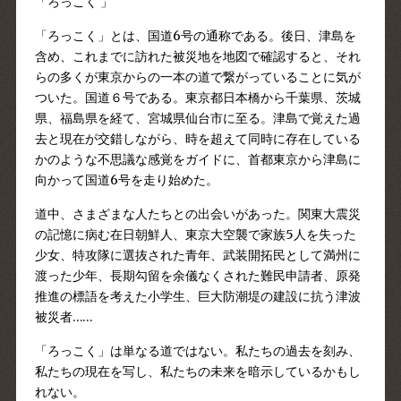
「ろっこく 」
「ろっこく」とは、国道6号の通称である。後日、津島を
含め、これまでに訪れた被災地を地図で確認すると、それ
らの多くが東京からの一本の道で繋がっていることに気が
ついた。国道６号である。東京都日本橋から千葉県、茨城
県、福島県を経て、宮城県仙台市に至る。津島で覚えた過
去と現在が交錯しながら、時を超えて同時に存在している
かのような不思議な感覚をガイドに、首都東京から津島に
向かって国道6号を走り始めた。
道中、さまざまな人たちとの出会いがあった。関東大震災
の記憶に病む在日朝鮮人、東京大空襲で家族5人を失った
少女、特攻隊に選抜された青年、武装開拓民として満州に
渡った少年、長期勾留を余儀なくされた難民申請者、原発
推進の標語を考えた小学生、巨大防潮堤の建設に抗う津波
被災者……
「ろっこく」は単なる道ではない。私たちの過去を刻み、
私たちの現在を写し、私たちの未来を暗示しているかもし
れない。