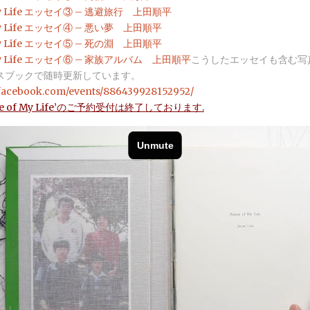
f My Life エッセイ③ – 逃避旅行 上田順平
f My Life エッセイ④ – 悪い夢 上田順平
f My Life エッセイ⑤ – 死の淵 上田順平
f My Life エッセイ⑥ – 家族アルバム 上田順平
こうしたエッセイも含む写
スブックで随時更新しています。
.facebook.com/events/886439928152952/
re of My Life’のご予約受付は終了しております.