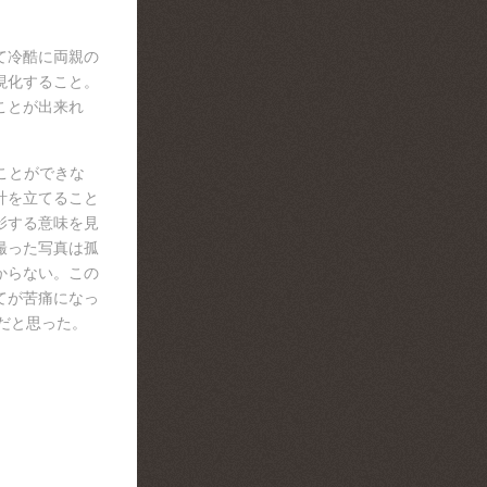
て冷酷に両親の
現化すること。
ことが出来れ
ことができな
計を立てること
影する意味を見
撮った写真は孤
からない。この
てが苦痛になっ
だと思った。