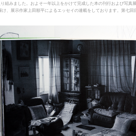
e」に取り組みました。およそ一年以上をかけて完成した本の刊行および写真
駆け、展示作家上田順平によるエッセイの連載をしております。第七回