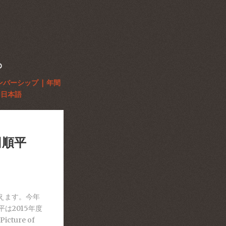
D
ンバーシップ | 年間
日本語
上田順平
年を迎えます。今年
平は2015年度
ture of