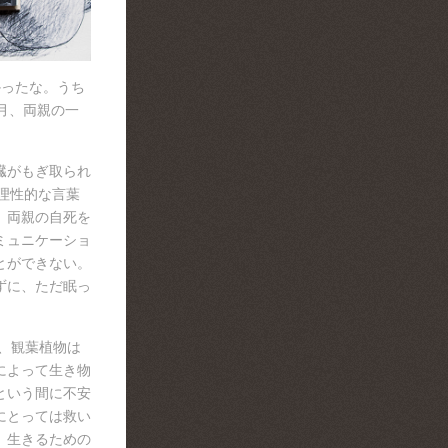
かったな。うち
2月、両親の一
臓がもぎ取られ
理性的な言葉
。両親の自死を
ミュニケーショ
とができない。
ずに、ただ眠っ
り、観葉植物は
によって生き物
という間に不安
にとっては救い
。生きるための