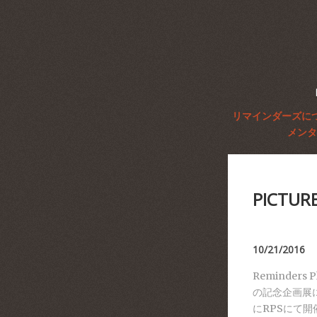
リマインダーズに
メンタ
PICTU
10/21/2016
Reminders
の記念企画展には
にRPSにて開催