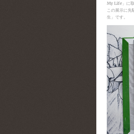
My Lif
この展示に先
生」です。