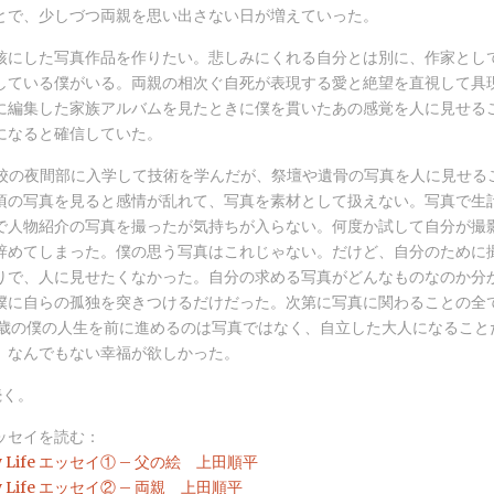
とで、少しづつ両親を思い出さない日が増えていった。
核にした写真作品を作りたい。悲しみにくれる自分とは別に、作家とし
している僕がいる。両親の相次ぐ自死が表現する愛と絶望を直視して具
に編集した家族アルバムを見たときに僕を貫いたあの感覚を人に見せる
になると確信していた。
学校の夜間部に入学して技術を学んだが、祭壇や遺骨の写真を人に見せる
頃の写真を見ると感情が乱れて、写真を素材として扱えない。写真で生
で人物紹介の写真を撮ったが気持ちが入らない。何度か試して自分が撮
辞めてしまった。僕の思う写真はこれじゃない。だけど、自分のために
りで、人に見せたくなかった。自分の求める写真がどんなものなのか分
僕に自らの孤独を突きつけるだけだった。次第に写真に関わることの全
6歳の僕の人生を前に進めるのは写真ではなく、自立した大人になること
、なんでもない幸福が欲しかった。
続く。
ッセイを読む：
f My Life エッセイ① – 父の絵 上田順平
f My Life エッセイ② – 両親 上田順平