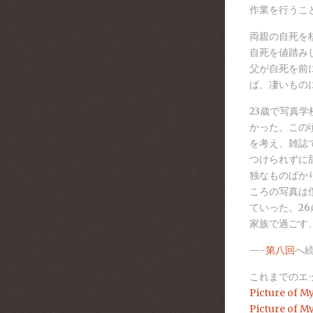
作業を行うこ
両親の自死を
自死を値踏み
父が自死を前
ば、凄いもの
23歳で写真
かった。この
を考え、雑誌
つけられずに
独なものばか
ころの写真は
ていった。2
家族で過ごす
—-
第八回
へ
これまでのエ
Picture o
Picture o