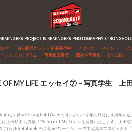
REMINDERS PROJECT & REMINDERS PHOTOGRAPHY STRONGHOL
ついて
RPS展示グラント 応募受付中
アクセス
イベント
メ
ーシッププログラム
写真集図書室
販売中写真集
ENGLISH
RE OF MY LIFE エッセイ⑦ – 写真学生 
 Photography Stronghold Galleryはいよいよ今年の11月に４周
上田順平 写真展『Picture of My Life 』を開催いたします。上田順
されたPhotobook As Objectワークショップで写真集プロジェクト「Pic