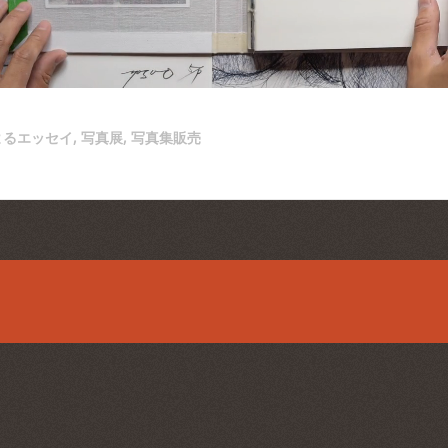
よるエッセイ
,
写真展
,
写真集販売