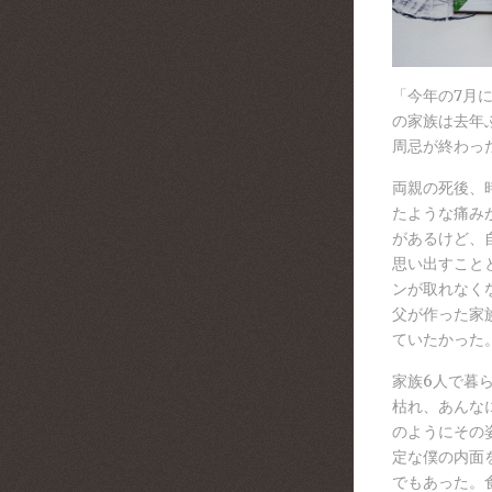
「今年の7月
の家族は去年
周忌が終わっ
両親の死後、
たような痛み
があるけど、
思い出すこと
ンが取れなく
父が作った家
ていたかった
家族6人で暮
枯れ、あんな
のようにその
定な僕の内面
でもあった。