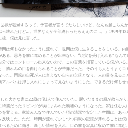
に世界が破滅するって、予言者が言うてたらしいけど、なんも起こらん
ぶっ壊れたけど…。世界なんか全部終わったらええのに…。」1999年1
た後、僕は兄に言った。
時間は何もなかったように流れて、世間は僕に生きることをしいる。内
がある。思考を前に進めることが出来ない。“現実を受け入れる” なんて
自分ではコントロール出来ない力で、この言葉を拒否している僕がいる
と、憐れみの目を向けられることが苦痛だった。そのうち人とうまくコ
なった。両親の自死が人に言えない自らの欠落となり、人の目を見るこ
族アルバムは押し入れにしまって見ないようにした。できるだけ何もせ
。
らした大きな家に22歳の僕1人で住んでいた。脱いだままの服が散らか
に綺麗だったリビングが埃にまみれた廃墟のようになった。家は住む人
姿を変える。家族みんなで住んでいた頃の清潔で安定した空間は、あっ
を反映した。ただ、時間が流れて少しづつ両親の記憶が薄れることは僕
食べるために働き、新しい情報を入れ、目の前を写真に収めて前に進む