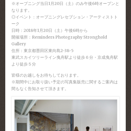
※オープニング当日1月20日（土）のみ午後6時オープン
と
なります。
◎イベント：オープニングレセプション・アーティストト
ーク
日時：2018年1月20日（土）午後6時から
開催場所：Reminders Photography Stronghold
Gallery
住所：東京都墨田区東向島2-38-5
東武スカイツリーライン曳舟駅より徒歩６分・京成曳舟駅
より徒歩５分
皆様のお越しをお待ちしております。
※期間中にお取り扱い予定の写真集販売に関するご案内は
間もなく告知させて頂きます。