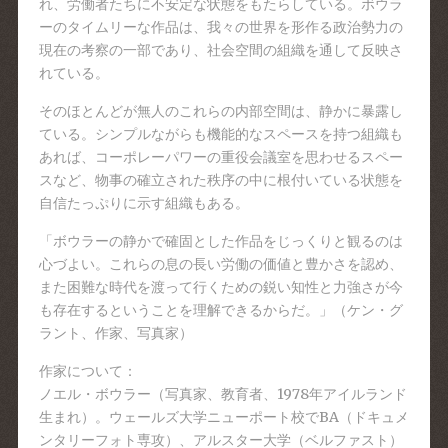
れ、労働者たちに不安定な状態をもたらしている。ボウラ
ーのタイムリーな作品は、我々の世界を形作る政治勢力の
現在の考察の一部であり、社会空間の組織を通して反映さ
れている。
そのほとんどが無人のこれらの内部空間は、静かに暴露し
ている。シンプルながらも機能的なスペースを持つ組織も
あれば、コーポレーパワーの重役会議室を思わせるスペー
スなど、物事の確立された秩序の中に根付いている状態を
自信たっぷりに示す組織もある。
「ボウラーの静かで確固とした作品をじっくりと観るのは
心づよい。これらの息の長い労働の価値と豊かさを認め、
また困難な時代を渡って行くための鋭い知性と力強さが今
も存在するということを理解できるからだ。」（ケン・グ
ラント、作家、写真家）
作家について：
ノエル・ボウラー（写真家、教育者、1978年アイルラ
ンド
生まれ）。ウェールズ大学ニューポート校でBA（ド
キュメ
ンタリーフォト専攻）、アルスター大学（ベルファ
スト）