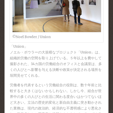
©Noel Bowler / Union
「Union」
ノエル・ボウラーの大規模なプロジェクト「Union」
は、
組織的労働の空間を取り上げている。５年以上を費や
して
撮影された、14カ国の労働組合のオフィスと会議室
は、多
くの人びとへ影響を与える決断や政策が決定される
場所を
垣間見せてくれる。
労働者を代表するという労働組合の役割は、数十年前と比
較すると大きくはないかもしれない。しかし今、組合が世
界中の多くの人びとの生活に関わる度合いはかつてないほ
ど大きい。立法の歴史的変化と新自由主義に突き動かされ
た業務は、現代の政治的、経済的な不透明感により悪化さ