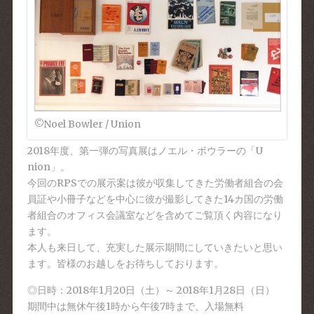
©Noel Bowler / Union
2018年度、第一弾の写真展はノエル・ボウラーの「U
nion」。
今回のRPSでの展示案は彼が収集してきた労働者組合の
会
員証や小冊子などを中心に彼が撮影してきた14カ国の
労働
者組合のオフィス会議室などを含めてご覧頂く内容に
なり
ます。
本人も来日して、充実した展示期間にしていきたいと思い
ます。皆様のお越しをお待ちしております。
◎日時：2018年1月20日（土）～ 2018年1月28日（日）
期間中は無休午後1時から午後7時まで、入場無料