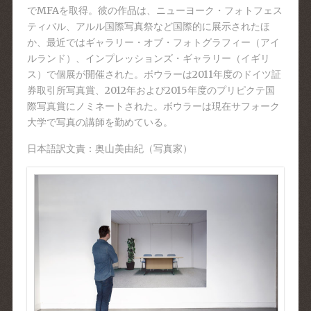
でMFAを取得。彼の作品は、ニューヨーク・フォ
トフェス
ティバル、アルル国際写真祭など国際的に展示さ
れたほ
か、最近ではギャラリー・オブ・フォトグラフィー
（アイ
ルランド）、インプレッションズ・ギャラリー（イ
ギリ
ス）で個展が開催された。ボウラーは2011年度の
ドイツ証
券取引所写真賞、2012年および2015年度
のプリピクテ国
際写真賞にノミネートされた。ボウラーは
現在サフォーク
大学で写真の講師を勤めている。
日本語訳文責：奥山美由紀（写真家）