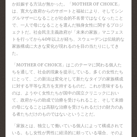
か妊娠する方法が無かった。「MOTHER OF CHOICE」
は、寛大な政府からのサポートと福祉により、そしてシン
グルマザーになることが社会的不名誉ではなくなったこと
で、一人で母になることを選んだ独身女性に関するプロジ
ェクトだ。社会民主主義政府が「未来の家族」マニフェス
トを行ってから40年以上が経ち、スウェーデンは伝統的な
家族構成に大きな変化が現れるのを目の当たりにしてき
た。
「MOTHER OF CHOICE」はこのテーマに関わる個人た
ちを通して、社会的現象を提示している。多くの女性たち
にとって、この新法は変化そして新たなタイプの家族構成
に対する平等な見方を支持するものだ。これが意味するも
のは、ようやく女性たちが国中の国立クリニックにおい
て、政府からの助成で治療を受けられること、そして未婚
の母になることは高額な治療を受けられるだけの財力のあ
る者たちだけのものではないということだ。
「家族とは、独立して働いている個人によって構成されて
いる。もし女性が男性に経済的に頼っている場合、そのよ