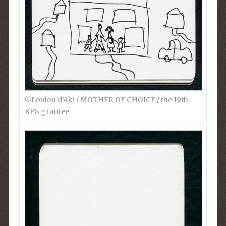
©︎Loulou d’Aki / MOTHER OF CHOICE / the 19th
RPS grantee