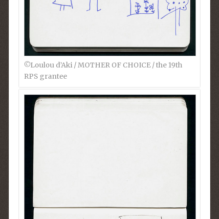
©︎Loulou d’Aki / MOTHER OF CHOICE / the 19th
RPS grantee