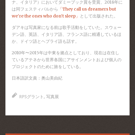
ナ、イタリア）においてダミーブック賞を受賞、2018年に
は同フェスティバルから
「They call us dreamers but
we’re the ones who don’t sleep」
として出版された。
ダアキは写真家になる前は歌手活動をしていた。スウェー
デン語、英語、イタリア語、フランス語に精通しているほ
か、ドイツ語とヘブライ語も話す。
2010年〜2015年は中東を拠点としており、現在は在住し
ているアテネから世界各国にアサインメントおよび個人の
プロジェクトのために旅をしている。
日本語訳文責：奥山美由紀
RPSグラント
,
写真展