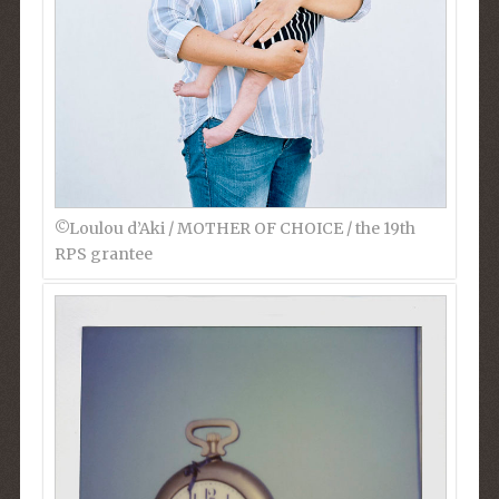
©︎Loulou d’Aki / MOTHER OF CHOICE / the 19th
RPS grantee