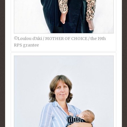
©︎Loulou d’Aki / MOTHER OF CHOICE / the 19th
RPS grantee