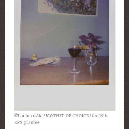
©︎Loulou d’Aki / MOTHER OF CHOICE / the 19th
RPS grantee