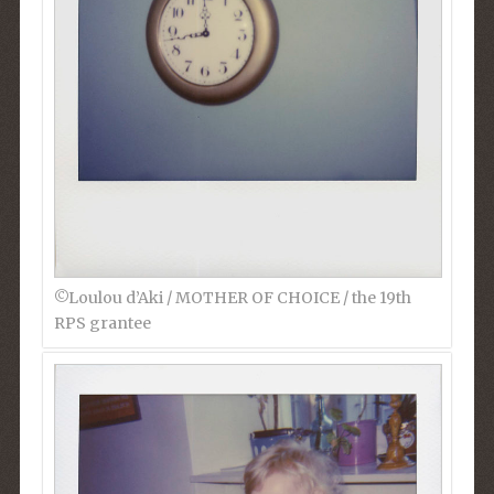
©︎Loulou d’Aki / MOTHER OF CHOICE / the 19th
RPS grantee