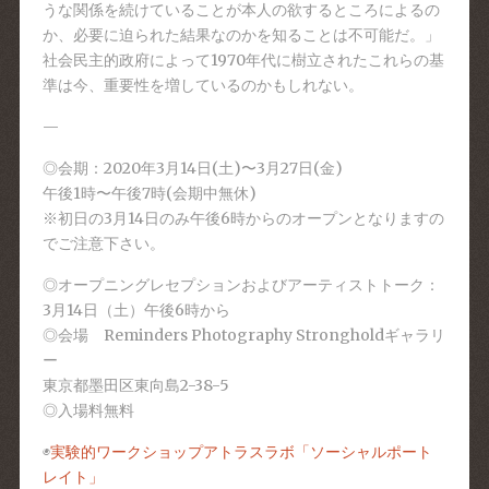
うな関係を続けていることが本人の欲するところによるの
か、必要に迫られた結果なのかを知ることは不可能だ。」
社会民主的政府によって1970年代に樹立されたこれらの基
準は今、重要性を増しているのかもしれない。
—
◎会期：2020年3月14日(土)〜3月27日(金)
午後1時〜午後7時(会期中無休)
※初日の3月14日のみ午後6時からのオープンとなりますの
でご注意下さい。
◎オープニングレセプションおよびアーティストトーク：
3月14日（土）午後6時から
◎会場 Reminders Photography Strongholdギャラリ
ー
東京都墨田区東向島2-38-5
◎入場料無料
◉
実験的ワークショップアトラスラボ「ソーシャルポート
レイト」