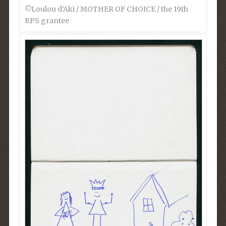
©︎Loulou d’Aki / MOTHER OF CHOICE / the 19th
RPS grantee