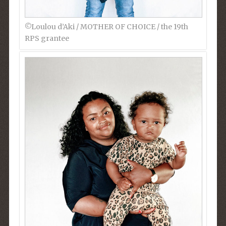
©︎Loulou d’Aki / MOTHER OF CHOICE / the 19th
RPS grantee