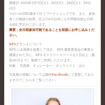
開催日:
2020年3月7日(土)、8日(日)、28日(土)、29日
(日)
※のべ4日間2週末で行うワークショップです。また、参加
者との相談の結果、以上の4日以外にも中間報告的な日程
を組む予定がございます。
重要：全日程参加可能であることを前提にお申し込みくだ
さい。
RPSグラント
について
RPS に企画展を提案して頂き、 RPS 審査委員会の審査を
通過された方に、RPS ギャラリースペースを5 日以上（最
高20 日まで） 無償でご利用いただけます。
対象： 写真家、キュレーター、ギャラリスト、ほか。
写真展の情報については随時
Facebook
にて更新しており
ますのでこちらをご覧ください。