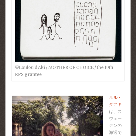
©︎Loulou d’Aki / MOTHER OF CHOICE / the 19th
RPS grantee
ルル・
ダアキ
は、ス
ウェー
デンの
海辺で