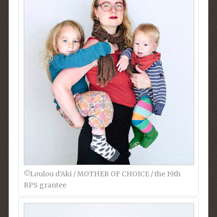
©︎Loulou d’Aki / MOTHER OF CHOICE / the 19th
RPS grantee