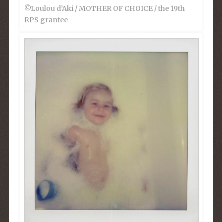
©︎Loulou d’Aki / MOTHER OF CHOICE / the 19th
RPS grantee