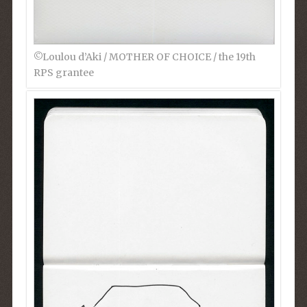
©︎Loulou d’Aki / MOTHER OF CHOICE / the 19th
RPS grantee