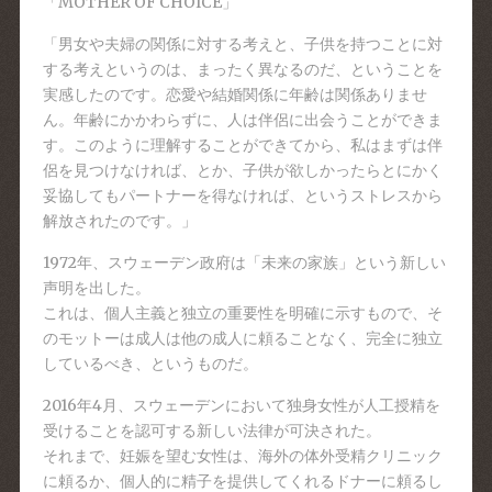
「
MOTHER OF CHOICE
」
「男女や夫婦の関係に対する考えと、子供を持つことに対
する考えというのは、まったく異なるのだ、ということを
実感したのです。恋愛や結婚関係に年齢は関係ありませ
ん。年齢にかかわらずに、人は伴侶に出会うことができま
す。このように理解することができてから、私はまずは伴
侶を見つけなければ、とか、子供が欲しかったらとにかく
妥協してもパートナーを得なければ、というストレスから
解放されたのです。」
1972年、スウェーデン政府は「未来の家族」という新しい
声明を出した。
これは、個人主義と独立の重要性を明確に示すもので、そ
のモットーは成人は他の成人に頼ることなく、完全に独立
しているべき、というものだ。
2016年4月、スウェーデンにおいて独身女性が人工授精を
受けることを認可する新しい法律が可決された。
それまで、妊娠を望む女性は、海外の体外受精クリニック
に頼るか、個人的に精子を提供してくれるドナーに頼るし