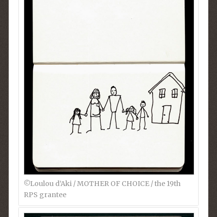
©︎Loulou d’Aki / MOTHER OF CHOICE / the 19th
RPS grantee