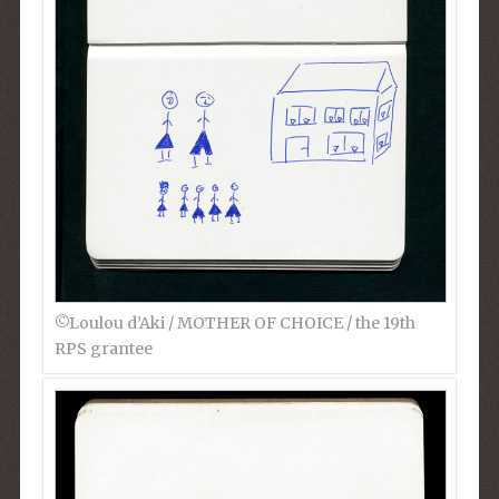
©︎Loulou d’Aki / MOTHER OF CHOICE / the 19th
RPS grantee