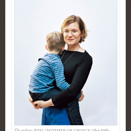
©︎Loulou d’Aki / MOTHER OF CHOICE / the 19th