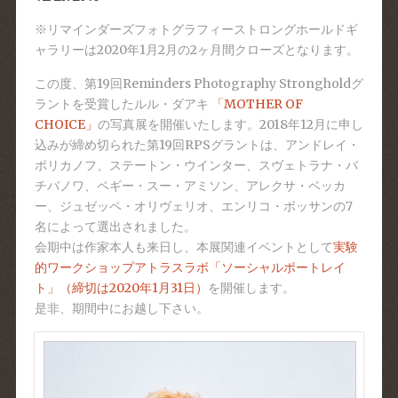
※リマインダーズフォトグラフィーストロングホールドギ
ャラリーは2020年1月2月の2ヶ月間クローズとなります。
この度、第19回Reminders Photography Strongholdグ
ラントを受賞したルル・ダアキ
「MOTHER OF
CHOICE」
の写真展を開催いたします。2018年12月に
申し
込みが締め切られた第19回RPSグラントは、アンドレイ・
ポリカノフ、ステートン・ウインター、スヴェトラナ・バ
チバノワ、ペギー・スー・アミソン、アレクサ・ベッカ
ー、ジュゼッペ・オリヴェリオ、エンリコ・ボッサンの7
名によって選出されました。
会期中は作家本人も来日し、本展関連イベントとして
実験
的ワークショップアトラスラボ「ソーシャルポートレイ
ト」（締切は2020年1月31日）
を開催します。
是非、期間中にお越し下さい。