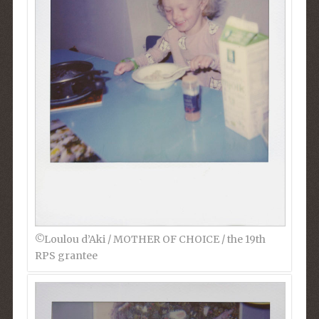
©︎Loulou d’Aki / MOTHER OF CHOICE / the 19th
RPS grantee