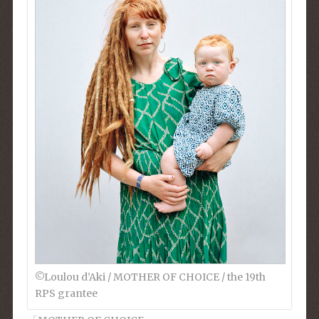
©︎Loulou d’Aki / MOTHER OF CHOICE / the 19th
RPS grantee