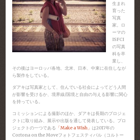
生まれ
育った
写真
家。ロ
ーマの
ISFCI
の写真
科を卒
業し、
その後はヨーロッパ各地、北米、日本、中東に在住しなが
ら製作をしている。
ダアキは写真家として、住んでいる社会によってどう人間
が影響を受けるか、境界線/国境と自由の与える影響に関心
を持っている。
コミッションによる撮影のほか、ダアキは長期のプロジェ
クトに取り組み、展示や出版を通して発表している。プロ
ジェクトの一つである
「Make a Wish」
は2017年の
Cortona on the Moveフォトフェスティバル（コルトー