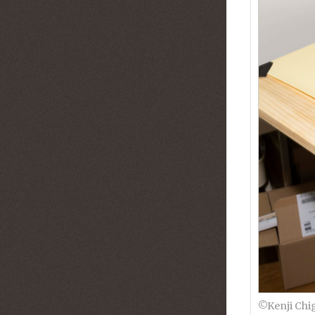
©︎Kenji Chi