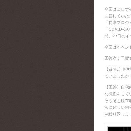
今回はコロナ
回答していた
「長期プロジ
「COVID
尚、22日の
今回はイベン
回答者：千賀
【質問1】新
ていましたか
【回答】自宅
な撮影をして
そもそも現在
常に難しい内
を繰り返しま