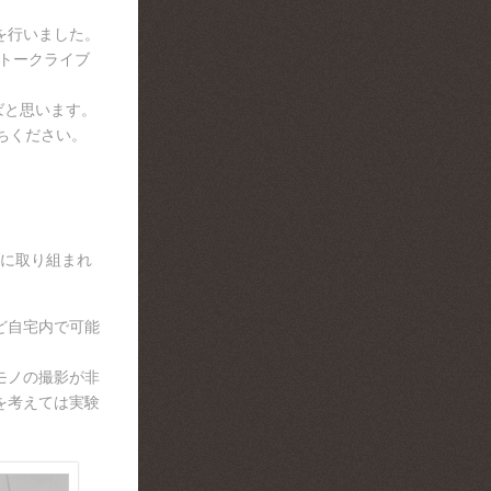
を行いました。
ントークライブ
ばと思います。
ちください。
うに取り組まれ
ど自宅内で可能
モノの撮影が非
を考えては実験