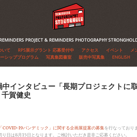
REMINDERS PROJECT & REMINDERS PHOTOGRAPHY STRONGHOL
ついて
RPS展示グラント 応募受付中
アクセス
イベント
メ
ーシッププログラム
写真集図書室
販売中写真集
ENGLISH
禍中インタビュー「長期プロジェクトに
：千賀健史
「COVID-19パンデミック」に関する企画展提案の募集
を行なっており
切り日は8月15日となります。ご検討いただき是非ご応募ください。