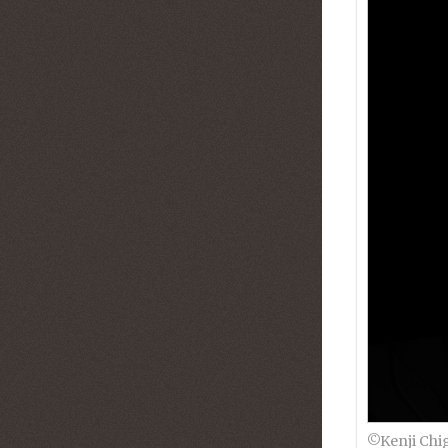
©︎Kenji Chi