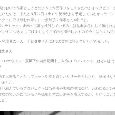
禍において作家としてどのように作品作りをしてきたのかインタビュー
だいたのは、来たる8月22日（土）午後7時より予定しているオンライ
ェクトに取り組む作家」にご参加頂く作家さん4名です。
-19パンデミック」企画の応募を検討している方には是非参考にして頂けれ
イベントにつきましてはまもなくご案内を開始しますので今しばらくお待
ト登壇者の一人、千賀健史さんに3つの質問に答えていただきました。
健史さん
型コロナウイルス蔓延下の自粛期間中、自身のプロジェクトにはどのよ
？
内で出来ることとしてネットや本を通じたリサーチをしたり、物撮りな
いました。
取り組んでいるプロジェクトは当事者や実際の現場など、いわゆるホン
容なのでいかにホンモノを撮影せずに出来事を表現するか、ということ
した。