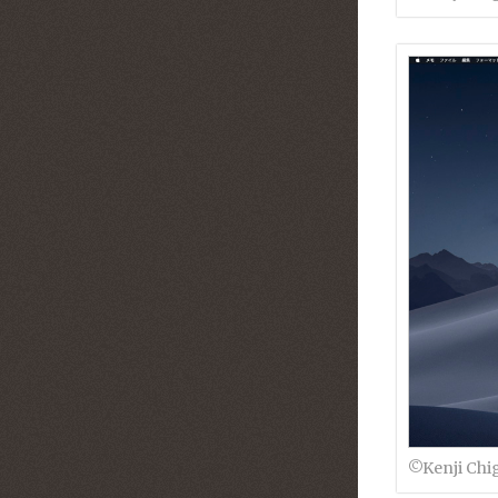
©︎Kenji Chi