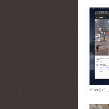
©︎Kenji Chi