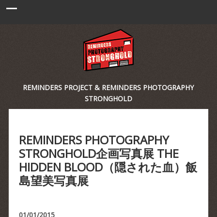
REMINDERS PROJECT & REMINDERS PHOTOGRAPHY
STRONGHOLD
REMINDERS PHOTOGRAPHY
STRONGHOLD企画写真展 THE
HIDDEN BLOOD（隠された血）飯
島望美写真展
01/01/2015