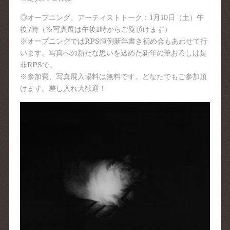
◎オープニング、アーティストトーク：1月10日（土）午
後7時（※写真展は午後1時からご覧頂けます）
※オープニングではRPS恒例新年書き初め会もあわせて行
います。写真への新たな思いを込めた新年の筆おろしは是
非RPSで。
※参加費、写真展入場料は無料です。どなたでもご参加頂
けます。差し入れ大歓迎！