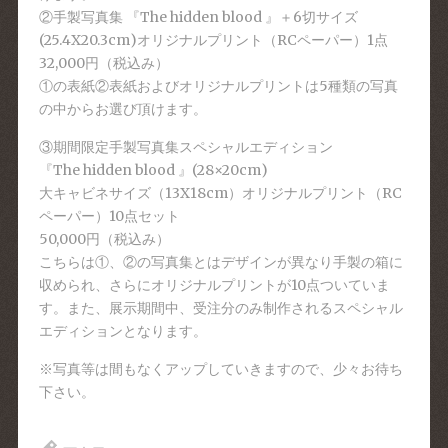
②手製写真集 『The hidden blood 』＋6切サイズ
(25.4X20.3cm)オリジナルプリント（RCペーパー）1点
32,000円（税込み）
①の表紙②表紙およびオリジナルプリントは5種類の写真
の中からお選び頂けます。
③期間限定手製写真集スペシャルエディション
『The hidden blood 』(28×20cm)
大キャビネサイズ（13X18cm）オリジナルプリント（RC
ペーパー）10点セット
50,000円（税込み）
こちらは①、②の写真集とはデザインが異なり手製の箱に
収められ、さらにオリジナルプリントが10点ついていま
す。また、展示期間中、受注分のみ制作されるスペシャル
エディションとなります。
※写真等は間もなくアップしていきますので、少々お待ち
下さい。