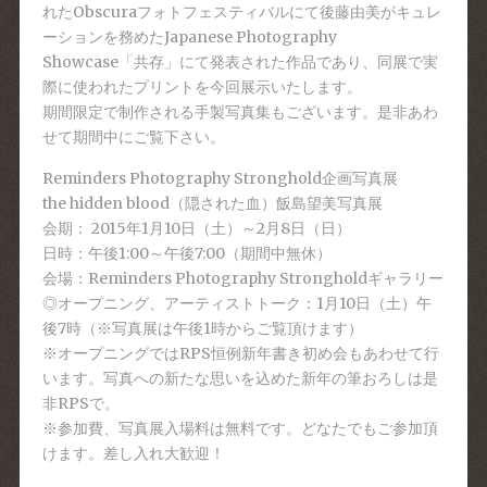
れたObscuraフォトフェスティバルにて後藤由美がキュレ
ーションを務めたJapanese Photography
Showcase「共存」にて発表された作品であり、同展で実
際に使われたプリントを今回展示いたします。
期間限定で制作される手製写真集もございます。是非あわ
せて期間中にご覧下さい。
Reminders Photography Stronghold企画写真展
the hidden blood（隠された血）飯島望美写真展
会期： 2015年1月10日（土）～2月8日（日）
日時：午後1:00～午後7:00（期間中無休）
会場：Reminders Photography Strongholdギャラリー
◎オープニング、アーティストトーク：1月10日（土）午
後7時（※写真展は午後1時からご覧頂けます）
※オープニングではRPS恒例新年書き初め会もあわせて行
います。写真への新たな思いを込めた新年の筆おろしは是
非RPSで。
※参加費、写真展入場料は無料です。どなたでもご参加頂
けます。差し入れ大歓迎！