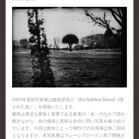
2015年度初写真展は飯島望美の「the hidden blood（隠
された血）」を開催いたします。
飯島は身近な家族と家業である家畜の「命」のなかで揺れ
動きながら、命の価値と意味を自分に問い写真を撮り続け
ています。今回は彼女にとってRPSでの企画展は第二回目
となりますが、本写真展はマレーシアのペナン島で開催さ