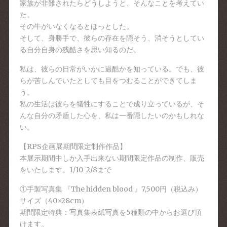
家族が非難されたらどうしようと、そんなことを考えてい
た。
その牛がいなくなるとほっとした。
そして、身勝手で、彼らの存在を隠そう、消そうとしてい
る自分自身の残酷さを思い知るのだ。
私は、彼らの日常がいかに過酷かを知っている。でも、彼
らが苦しんでいたとしても目をつむることができてしま
う。
私の生活は彼らを犠牲にすることで成り立っているが、そ
んな自分の矛盾した心を、私は一番隠したいのかもしれな
い。
【RPS企画展期間限定制作作品】
本展示期間中しか入手出来ない期間限定作品の制作、販売
をいたします。1/10-2/8まで
①手製写真集 『The hidden blood 』7,500円（税込み）
サイズ（40×28cm）
期間限定特典：写真集表紙写真を5種類の中からお選び頂
けます。