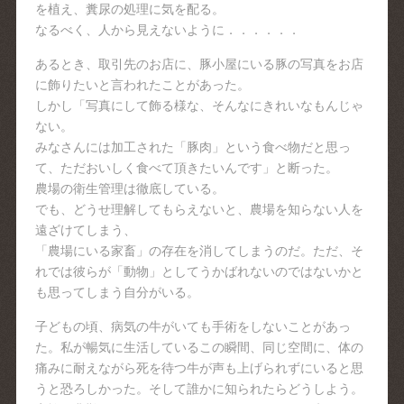
を植え、糞尿の処理に気を配る。
なるべく、人から見えないように．．．．．．
あるとき、取引先のお店に、豚小屋にいる豚の写真をお店
に飾りたいと言われたことがあった。
しかし「写真にして飾る様な、そんなにきれいなもんじゃ
ない。
みなさんには加工された「豚肉」という食べ物だと思っ
て、ただおいしく食べて頂きたいんです」と断った。
農場の衛生管理は徹底している。
でも、どうせ理解してもらえないと、農場を知らない人を
遠ざけてしまう、
「農場にいる家畜」の存在を消してしまうのだ。ただ、そ
れでは彼らが「動物」としてうかばれないのではないかと
も思ってしまう自分がいる。
子どもの頃、病気の牛がいても手術をしないことがあっ
た。私が暢気に生活しているこの瞬間、同じ空間に、体の
痛みに耐えながら死を待つ牛が声も上げられずにいると思
うと恐ろしかった。そして誰かに知られたらどうしよう。