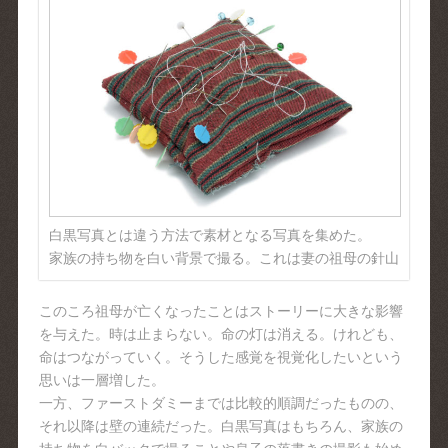
白黒写真とは違う方法で素材となる写真を集めた。
家族の持ち物を白い背景で撮る。これは妻の祖母の針山
このころ祖母が亡くなったことはストーリーに大きな影響
を与えた。時は止まらない。命の灯は消える。けれども、
命はつながっていく。そうした感覚を視覚化したいという
思いは一層増した。
一方、ファーストダミーまでは比較的順調だったものの、
それ以降は壁の連続だった。白黒写真はもちろん、家族の