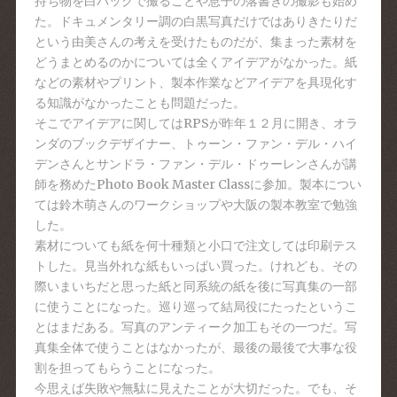
持ち物を白バックで撮ることや息子の落書きの撮影も始め
た。ドキュメンタリー調の白黒写真だけではありきたりだ
という由美さんの考えを受けたものだが、集まった素材を
どうまとめるのかについては全くアイデアがなかった。紙
などの素材やプリント、製本作業などアイデアを具現化す
る知識がなかったことも問題だった。
そこでアイデアに関してはRPSが昨年１２月に開き、オラ
ンダのブックデザイナー、トゥーン・ファン・デル・ハイ
デンさんとサンドラ・ファン・デル・ドゥーレンさんが講
師を務めたPhoto Book Master Classに参加。製本につい
ては鈴木萌さんのワークショップや大阪の製本教室で勉強
した。
素材についても紙を何十種類と小口で注文しては印刷テス
トした。見当外れな紙もいっぱい買った。けれども、その
際いまいちだと思った紙と同系統の紙を後に写真集の一部
に使うことになった。巡り巡って結局役にたったというこ
とはまだある。写真のアンティーク加工もその一つだ。写
真集全体で使うことはなかったが、最後の最後で大事な役
割を担ってもらうことになった。
今思えば失敗や無駄に見えたことが大切だった。でも、そ