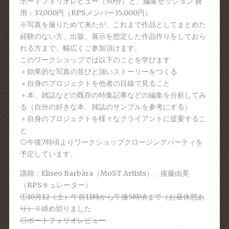
ポートフォリオレビュー（30分）と、編集セッション 費
用：37,000円（RPSメンバー35,000円）
※写真を撮りためて来たが、これまで作品としてまとめた
経験のない方、出版、展示を想定した作品作りをしておら
れる方まで、幅広くご参加頂けます。
このワークショップでは以下のことを学びます
＋効果的な写真の並びと強いストーリーをつくる
＋自身のプロジェクトを他者の目線で見ること
＋本、雑誌などの既存の特集記事などの編集を分析してみ
る（自分の好きな本、雑誌のサンプルを参考にする）
＋自身のプロジェクトを様々なクライアントに提案するこ
と
◎午後7時頃よりワークショップクロージングパーティを
予定しています。
講師：Eliseo Barbàra（MoST Artists）、後藤由美
（RPSキュレーター）
①10月12（土）午前11時から午後5時頃まで（お昼休憩あ
り）
※締め切りました
◎ポートフォリオレビュー