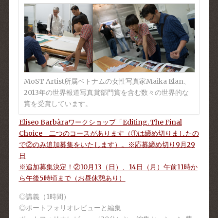
MoST Artist所属ベトナムの女性写真家Maika Elan、
2013年の世界報道写真賞部門賞を含む数々の世界的な
賞を受賞しています。
Eliseo Barbàraワークショップ「Editing. The Final
Choice」二つのコースがあります（①は締め切りましたの
で②のみ追加募集をいたします）。※応募締め切り9月29
日
※追加募集決定！②10月13（日）、14日（月）午前11時か
ら午後5時頃まで（お昼休憩あり）
◎講義（1時間）
◎ポートフォリオレビューと編集