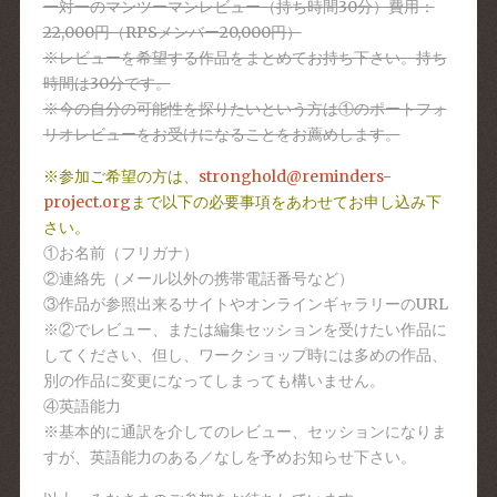
一対一のマンツーマンレビュー（持ち時間30分）費用：
22,000円（RPSメンバー20,000円）
※レビューを希望する作品をまとめてお持ち下さい。持ち
時間は30分です。
※今の自分の可能性を探りたいという方は①のポートフォ
リオレビューをお受けになることをお薦めします。
※参加ご希望の方は、
stronghold@reminders-
project.org
まで以下の必要事項をあわせてお申し込み下
さい。
①お名前（フリガナ）
②連絡先（メール以外の携帯電話番号など）
③作品が参照出来るサイトやオンラインギャラリーのURL
※②でレビュー、または編集セッションを受けたい作品に
してください、但し、ワークショップ時には多めの作品、
別の作品に変更になってしまっても構いません。
④英語能力
※基本的に通訳を介してのレビュー、セッションになりま
すが、英語能力のある／なしを予めお知らせ下さい。