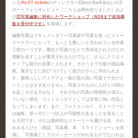
いる
MoST Artists
のディレクターEliseo Barbàraとの①
ポートフォリオレビュー（こちらは締め切りました）およ
び
②写真編集に特化したワークショップ（9/29まで追加募
集を受付中です）
を開催します。
編集作業はドキュメンタリー写真家や写真を使ったストー
リーテラーにとって、もっとも難しいと言われている作業
工程の一つです。概念が写真のなかで具現化され人びとの
理解を促すことが要求されるだけでなく、さらにクリエイ
ティブな能力が必要とされます。そのうえで出版や雑誌掲
載、展示などに結びつけていく能力がさらに求められま
す。素晴らしいアイデアと一枚の質の高い写真で十分だと
いうことはまずありません。写真そのものに人びとの関心
を起こさせる力がなく、それぞれの写真の関係性が成立し
ていない場合、フォトエッセイとしては非常に弱い作品と
なってしまいます。また、フォトエッセイ、ストーリーに
は編集、並べ方に一つ以上の可能性があることを知ること
も大切です。それは最終的なストーリーを届ける先、それ
をみる人びと（雑誌、写真展、本、スライドショー）を意
識し、写真家としてのメッセージが伝わるものでなければ