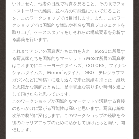
いけません。他者の目線で写真を見ること、その眼でフォ
トストーリーの編集、並べ方の可能性について知ること
を、このワークショップでは目指します。また、このワー
クショップでは国際的な雑誌や有名な写真プロジェクトを
取り上げ、ケーススタディをしそれらの構成要素を分析す
る講義を行います。
これまでアジアの写真家たちに力を入れ、MoSTに所属す
る写真家たちを国際的なマーケット（MoST所属の写真家
はこれまでにニューヨークタイムズ、COLORS、フィナン
シャルタイムズ、Monocle,タイム、GEO、テレグラフマ
ガジンなどに寄稿）に送り込んで来た実績を持った、経験
と志確かな講師とともに、是非貴重な実り多い時間を過ご
して頂けたらと思っています。
このワークショップが国際的なマーケットで活動する直接
のきっかけに繋がる可能性は高いと思います。写真は編集
次第で劇的に変化します。このワークショップの経験を今
後のキャリアアップのために活かして頂けたらと願い、開
催します。