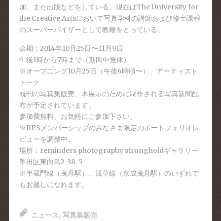
加、また出版などをしている。現在はThe University for
the Creative Artsにおいて写真学科の講師および修士課程
のスーパーバイザーとして教鞭をとっている。
会期：2014年10月25日〜11月9日
午後1時から7時まで（期間中無休）
※オープニング10月25日（午後6時頃〜）、アーティスト
トーク
既刊の写真集販売、本展示のために制作される写真新聞配
布が予定されています。
参加費無料、お気軽にご参加下さい。
※RPSメンバーシップのみなさま限定のポートフォリオレ
ビューを調整中。
場所：reminders photography strongholdギャラリー
墨田区東向島2-38-5
※半蔵門線（曳舟駅）、浅草線（京成曳舟駅）のいずれで
もお越しになれます。
ニュース
,
写真集販売