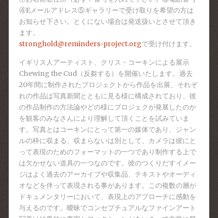
④Eメールアドレス⑤ギャラリーで受け取りを希望の方は
お知らせ下さい。とくにない場合は発送扱いとさせて頂き
ます。
stronghold@reminders-project.org
で受け付けます。
イギリス人アーティスト、クリス・コーキンによる展示
Chewing the Cud（反芻する）を開催いたします。過去
20年間に制作されたプロジェクトから作品を出展、それぞ
れの作品は写真新聞とともに見る様に構成されており、彼
の作品制作の方法論やどの様にプロジェクが発展したのか
を観客のみなさんにより理解して頂くことを試みていま
す。写真とはコーキンにとって第一の媒体であり、ジャン
ルの枠に収まる、収まらないは別として、カメラは彼にと
って表現のためのフォーマットの一つであり制作する上で
は欠かせない道具の一つなのです。彼のつくりだすイメー
ジはよく過去のアーカイブや収集品、テキストやオーディ
オなどを伴って表現される事があります。この複数の層が
ドキュメンタリーにおいて、表現上のアプローチに感動を
与えるのです。曖昧でコンセプチュアルなファインアート