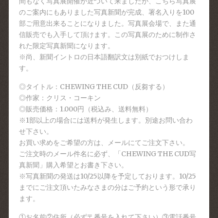
間もなく写真展開催が近づいて来ましたが、こちら写真展
のご案内にもありました写真新聞が完成、署名入りを100
部ご用意出来ることになりました。写真展会場で、また通
信販売でも入手して頂けます。この写真展のために制作さ
れた限定写真新聞になります。
※尚、新聞イントロの日本語翻訳文は別紙でおつけしま
す。
◎タイトル：CHEWING THE CUD（反芻する）
◎作家：クリス・コーキン
◎販売価格：1.000円（税込み、送料無料）
※1部以上の場合には送料が発生します。別途お問い合わ
せ下さい。
お買い求めをご希望の方は、メールにてご注文下さい。
ご注文時のメール件名に必ず、「CHEWING THE CUD写
真新聞」購入希望とお書き下さい。
※写真新聞の発送は10/25以降を予定しております。10/25
までにご注文頂いたみなさまの分はご予約という形で承り
ます。
①お名前②住所（必ず〒番号を入れて下さい）③電話番号