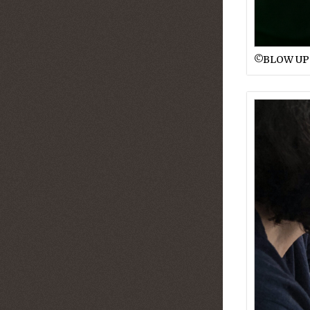
©︎BLOW UP