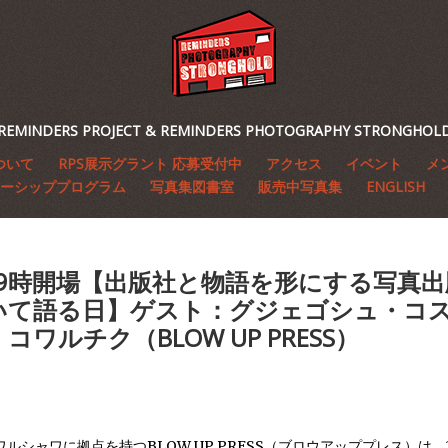
REMINDERS PROJECT & REMINDERS PHOTOGRAPHY STRONGHOL
ついて
RPS展示グラント 応募受付中
アクセス
イベント
メ
ーシッププログラム
写真集図書室
販売中写真集
ENGLISH
7 19時開場【出版社と物語を形にする写真
いて語る日】ゲスト：グジェゴシュ・コ
コワルチク（BLOW UP PRESS）
ワルシャワに拠点を持つ
BLOW UP PRESS（ブロウアッププレス）
は、