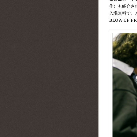
作）
も紹介さ
入場無料で、
BLOW UP