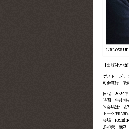
©︎BLOW UP
【出版社と物
ゲスト：グジェ
司会進行：後
日程：2024年
時間：午後7時
※会場は午後
トーク開始前に
会場：Remind
参加費：無料