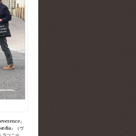
Reverence』
opædia』（ヴ
シュ・ラツニー