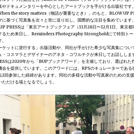
真やドキュメンタリーを中心としたアートブックを手がける出版社です
en the story matters（物語が重要なとき）」のもと、BLOW UP 
マに基づく写真集を次々と世に送り出し、国際的な注目を集めています
UP PRESSは
「東京アートブックフェア（11月28日〜12月1日、東京
るため来日し、Reminders Photography Strongholdにて特別
す。
ーケットに逆行する」出版活動や、同社が手がけた希少な写真集につい
ュ・コスマラとデザイナーのアネタ・コワルチクが来日してお話ししま
RESSは2020年から
「BUPブックアワード」
を主催しており、選ばれた
機会を提供しています。このアワードには、RPSのキュレーターである
去2回参加した経緯があります。同社の多様な活動や写真家のための支
いただける場となるでしょう。