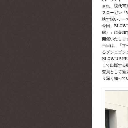
され、現代写
スローガン「Wh
映す鋭いテー
今回、BLOW 
館）」
に参加す
開催いたしま
当日は、「マ
るグジェゴシ
BLOW UP P
して出版する
査員として過
り深く知って