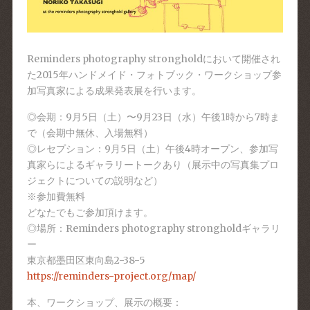
Reminders photography strongholdにおいて開催され
た2015年ハンドメイド・フォトブック・ワークショップ参
加写真家による成果発表展を行います。
◎会期：9月5日（土）〜9月23日（水）午後1時から7時ま
で（会期中無休、入場無料）
◎レセプション：9月5日（土）午後4時オープン、参加写
真家らによるギャラリートークあり（展示中の写真集プロ
ジェクトについての説明など）
※参加費無料
どなたでもご参加頂けます。
◎場所：Reminders photography strongholdギャラリ
ー
東京都墨田区東向島2-38-5
https://reminders-project.org/map/
本、ワークショップ、展示の概要：