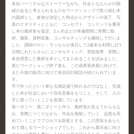
各自パーソナルなストーリーながら、社会となんらかの因
縁があると考えられるものをワークショップで取り組む本
の題材とし、参加が決定した時点からデザインや装丁、写
真のクオリティとともに、コンセプト、コンテンツを重視
し本の最終形を仮定、2ヵ月ほどの準備期間に実際に取
材、撮影、資料収集、コンサルティングを継続して行いま
した。講師のヤン・ラッセルが来日して2週末を利用し計5
日間にわたりさらにコンサルティング、実技指導、実際に
各自用意した素材を本としてまとめることを試みました。
更にワークショップ終了後も、この成果発表展に向けて、
また今後の販売に向けて各自試行錯誤が続けられていま
す。
手で作ったという単なる満足感で終わるのではなく、完成
した本が社会において存在意義をもつこと、そして、人の
手に渡っていくことを意識しています。
第一ダミー、第二ダミーと作り、最終形が見えてからもな
お、実際につくりながら、作品を推敲していく、品度を高
めていくことでプロセスを財産とする、この意味をあらた
めて感じるワークショップでした。これから展示会に向け