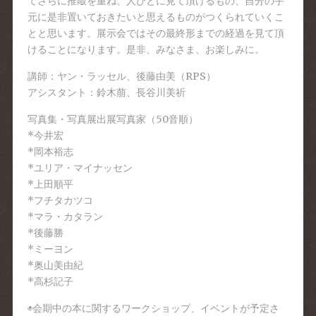
てさらに推敲を重ね、人びとに見て頂けるもの、自分の手
元に是非置いておきたいと思えるものがつくられていくこ
とと思います。展示会ではその最終形までの経過を見て頂
けることになります。是非、みなさま、お楽しみに。
講師：ヤン・ラッセル、後藤由美（RPS）
アシスタント：鈴木萠、長谷川美祈
写真集・写真展出展写真家（50音順）
*今井宏
*岡本裕志
*ユリア・マイナッセン
*上田順平
*フチタカツコ
*マラ・カタラン
*後藤勝
*ミーヨン
*奥山美由紀
*高杉記子
◉会期中の本に関するワークショップ、イベントが予定さ