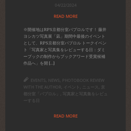
04/22/2024
READ MORE
※開催地はRPS京都分室パプロルです！ 藤井
ヨシカツ写真展「凪」期間中最後のイベント
として、RPS京都分室パプロル トークイベン
ト「写真家と写真集をレビューする日：ダミ
ーブックの制作からブックアワード受賞候補
作品へ」を開 […]
EVENTS
,
NEWS
,
PHOTOBOOK REVIEW
WITH THE AUTHOR
,
イベント
,
ニュース
,
京
都分室「パプロル」
,
写真家と写真集をレビュ
ーする日
READ MORE