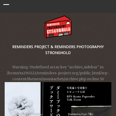
REMINDERS PROJECT & REMINDERS PHOTOGRAPHY
STRONGHOLD
Warning
: Undefined array key "archive_sidebar" in
/home/xs290222/reminders-project.org/public_html/wp-
content/themes/moustachey/archive.php
on line
10