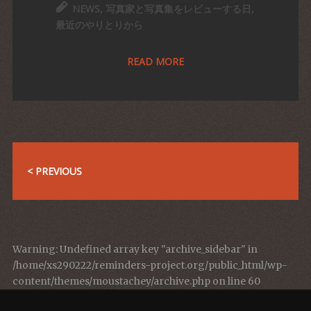
NEWS
,
写真家と写真集をレビューする日
,
最近のやりとりから
READ MORE
< PREVIOUS
Warning
: Undefined array key "archive_sidebar" in
/home/xs290222/reminders-project.org/public_html/wp-
content/themes/moustachey/archive.php
on line
60