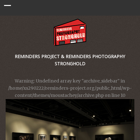
REMINDERS PROJECT & REMINDERS PHOTOGRAPHY
STRONGHOLD
Warning
: Undefined array key "archive_sidebar" in
/home/xs290222/reminders-project.org/public_html/wp-
content/themes/moustachey/archive.php
on line
10