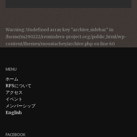
Warning
: Undefined array key "archive_sidebar" in
/home/xs290222/reminders-project.org/public_html/wp-
content/themes/moustachey/archive.php
on line
60
MENU
ホーム
RPSについて
アクセス
イベント
メンバーシップ
English
FACEBOOK